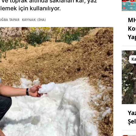
t ve toprak altında saklanan kar, yaz
lemek için kullanılıyor.
MH
TUĞBA TAPAR
KAYNAK: (İHA)
Ko
Ya
K
Ya
Şe