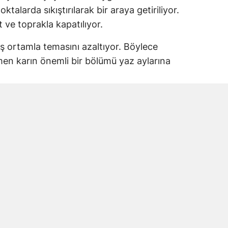
ktalarda sıkıştırılarak bir araya getiriliyor.
t ve toprakla kapatılıyor.
ş ortamla temasını azaltıyor. Böylece
men karın önemli bir bölümü yaz aylarına
lıtım sağlıyor
edilmesinde kullanılan ot ve toprak, doğal
r. Kar kütlesinin üzerinin tamamen
doğrudan kara ulaşmasını engelliyor.
çin herhangi bir soğutma sistemi
oşulları ve geleneksel saklama yöntemi
mevsimine taşınıyor.