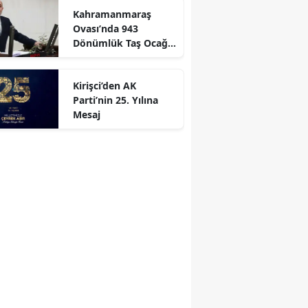
Kahramanmaraş
r
Ovası’nda 943
Dönümlük Taş Ocağı
Tepkisi
Kirişci’den AK
Parti’nin 25. Yılına
Mesaj