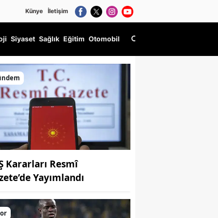
Künye
İletişim
oji
Siyaset
Sağlık
Eğitim
Otomobil
ündem
Ş Kararları Resmî
zete’de Yayımlandı
or