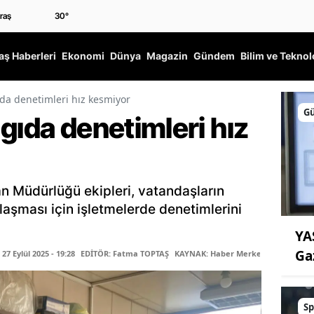
30
°
ş Haberleri
Ekonomi
Dünya
Magazin
Gündem
Bilim ve Teknol
ıda denetimleri hız kesmiyor
G
gıda denetimleri hız
n Müdürlüğü ekipleri, vatandaşların
ulaşması için işletmelerde denetimlerini
YA
Ga
7 Eylül 2025 - 19:28
EDİTÖR: Fatma TOPTAŞ
KAYNAK: Haber Merkezi
Sp