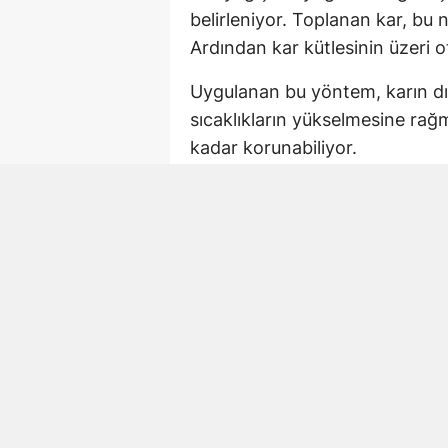
belirleniyor. Toplanan kar, bu no
Ardından kar kütlesinin üzeri o
Uygulanan bu yöntem, karın dı
sıcaklıkların yükselmesine rağ
kadar korunabiliyor.
Ot ve toprak doğal ya
Karın aylar boyunca muhafaza 
bir yalıtım tabakası oluşturuyo
kapatılması, güneş ışınlarının 
Nesillerdir uygulanan yöntem i
kullanılmıyor. Bölgenin iklim k
sayesinde kışın yağan kar yaz 