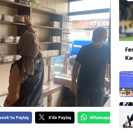
Fe
Ka
book'ta Paylaş
X'de Paylaş
Whatsapp'tan Gönde