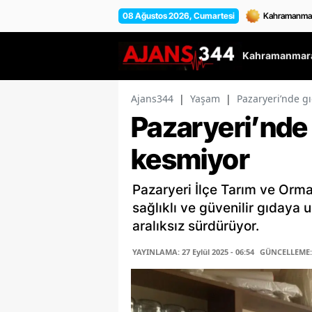
08 Ağustos 2026, Cumartesi
Kahramanmara
Ajans344
|
Yaşam
|
Pazaryeri’nde g
Pazaryeri’nde 
kesmiyor
Pazaryeri İlçe Tarım ve Orma
sağlıklı ve güvenilir gıdaya 
aralıksız sürdürüyor.
YAYINLAMA: 27 Eylül 2025 - 06:54
GÜNCELLEME: 2