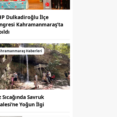
P Dulkadiroğlu İlçe
ngresi Kahramanmaraş’ta
pıldı
ahramanmaraş Haberleri
z Sıcağında Savruk
lalesi’ne Yoğun İlgi