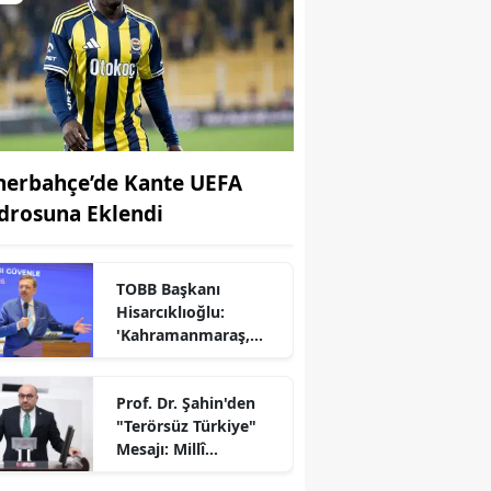
nerbahçe’de Kante UEFA
drosuna Eklendi
TOBB Başkanı
Hisarcıklıoğlu:
'Kahramanmaraş,
Türkiye Ekonomisinin
Lokomotif
Prof. Dr. Şahin'den
Şehirlerinden
"Terörsüz Türkiye"
Birisidir'
r
Mesajı: Millî
Dayanışma İçin