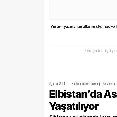
Yorum yazma kurallarını
okumuş ve k
* Bu içerik ile ilgili 
Ajans344
|
Kahramanmaraş Haberler
Elbistan’da As
Yaşatılıyor