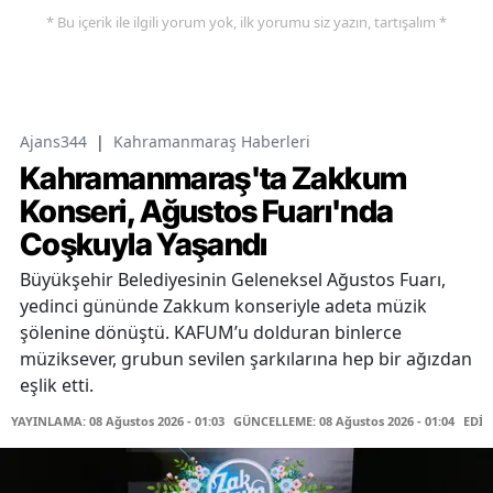
* Bu içerik ile ilgili yorum yok, ilk yorumu siz yazın, tartışalım *
Ajans344
|
Kahramanmaraş Haberleri
Kahramanmaraş'ta Zakkum
Konseri, Ağustos Fuarı'nda
Coşkuyla Yaşandı
Büyükşehir Belediyesinin Geleneksel Ağustos Fuarı,
yedinci gününde Zakkum konseriyle adeta müzik
şölenine dönüştü. KAFUM’u dolduran binlerce
müziksever, grubun sevilen şarkılarına hep bir ağızdan
eşlik etti.
YAYINLAMA: 08 Ağustos 2026 - 01:03
GÜNCELLEME: 08 Ağustos 2026 - 01:04
EDİT