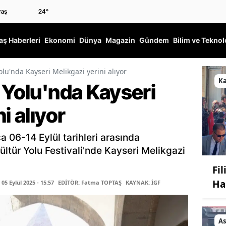
24
°
ş Haberleri
Ekonomi
Dünya
Magazin
Gündem
Bilim ve Teknol
olu'nda Kayseri Melikgazi yerini alıyor
K
 Yolu'nda Kayseri
i alıyor
a 06-14 Eylül tarihleri arasında
ltür Yolu Festivali'nde Kayseri Melikgazi
Fi
Ha
5 Eylül 2025 - 15:57
EDİTÖR: Fatma TOPTAŞ
KAYNAK: İGF
As