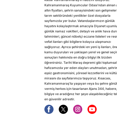
Kahramanmaraş Kuyumcular Odası'ndan alınan a
altın fiyatları, şehrin sanayisindeki son gelişmeler
tarım sektöründeki yenilikler özel dosyalarla
sayfamızda yer bulur. Vatandaşlarımızın günlük
hayatını kolaylaştırmak amacıyla Diyanet uyuml
günlük namaz vakitleri, detaylı ve anlık hava du
tahminleri, güncel nöbetçi eczane listeleri ve res
vefat ilanları gibi bilgilere kolayca ulaşmanızı
sağlıyoruz. Ayrıca şehirdeki en yeni iş ilanları, ön
kamu duyuruları ve yaklaşan yerel ve genel seç
sonuçları hakkında en doğru bilgiyi ilk bizden
öğrenirsiniz. Tarihi Maraş depremi gibi toplumsal
hafızamızda yer eden olayları unutmadan, şehri
eşsiz gastronomisini, yöresel lezzetlerini ve kültü
mirasını da sayfalarımıza taşıyoruz. Kısacası,
Kahramanmaraş'ta yaşayan veya bu şehre gönül
vermiş herkes için tasarlanan Ajans 344, habere,
bilgiye ve aradığınız her şeye ulaşabileceğiniz te
en güvenilir adrestir.