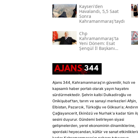
Kayseri'den
Havalandı, 5,5 Saat
Sonra
Kahramanmaraş'taydı
Chp
Kahramanmaraş'ta
Yeni Dönem: Esat
Şengül İl Başkanı
Oldu
Ajans 344, Kahramanmaraş'ın güvenilir, hızlı ve
kapsamlı haber portalı olarak yayın hayatını
sürdürmektedir. Şehrin kalbi Dulkadiroğlu ve
Onikişubat'tan, tarım ve sanayi merkezleri Afşin,
Elbistan, Pazarcık, Türkoğlu ve Göksun'a; Andırın
Çağlayancerit, Ekinözü ve Nurhak'a kadar tüm il
sesini duyurur. Gündemi belirleyen siyasi
gelişmelerden, yerel ekonominin dinamiklerine,
spordaki heyecandan, kültür ve sanat etkinlikler
kadar Kahramanmaraş'ın nabzını tutuyoruz.