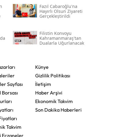
n
Fazıl Cabaroğlu'na
Hayırlı Olsun Ziyareti
e
Gerçekleştirildi
Filistin Konvoyu
'da
Kahramanmaraş'tan
Dualarla Uğurlanacak
zarları
Künye
leriler
Gizlilik Politikası
ler Sayfası
İletişim
l Borsası
Haber Arşivi
urları
Ekonomik Takvim
yatları
Son Dakika Haberleri
Fiyatları
ik Takvim
i Eczaneler