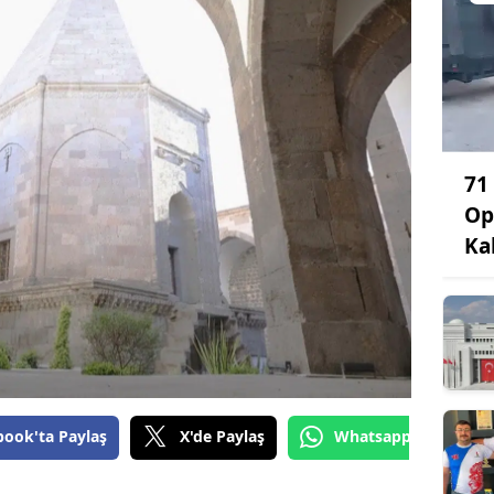
71
Op
Ka
book'ta Paylaş
X'de Paylaş
Whatsapp'tan Gönde