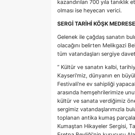
kazandırılan 700 yıla tanıklık 
olması ise heyecan verici.
SERGİ TARİHİ KÖŞK MEDRES
Gelenek ile çağdaş sanatın bul
olacağını belirten Melikgazi B
tüm vatandaşları sergiye davet
“ Kültür ve sanatın kalbi, tarih
Kayseri’miz, dünyanın en büyük 
Festivali’ne ev sahipliği yapaca
arasında hemşehrilerimize unu
kültür ve sanata verdiğimiz öne
sergimiz vatandaşlarımızla bul
toplanan antika kumaş parçalar
Kumaştan Hikayeler Sergisi, T
Eretna Beyliği'nin kurucusu Ala