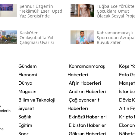
Şennur Üzgen’in
Tuğba Ece Yörük’te
“tekâmül” Eseri Upsd
Çocuklara Umut
Yaz Sergisi’nde
Olacak Sosyal Proj
Kaski̇'den
Kahramanmaraşlı
Onikişubat'ta Yol
Sporcudan Avrupa
Çalışması Uyarısı
Büyük Zafer
Gündem
Kahramanmaraş
Köşe Ya
Ekonomi
Haberleri
Foto Ga
Dünya
Afşin Haberleri
Manşet
Magazin
Andırın Haberleri
İstanbu
Bilim ve Teknoloji
Çağlayancerit
Döviz K
,
Siyaset
Haberleri
Altın Fi
çelerin
Sağlık
Ekinözü Haberleri
Kripto 
Eğitim
Elbistan Haberleri
Ekonom
ine
Spor
Göksun Haberleri
Nöbetç