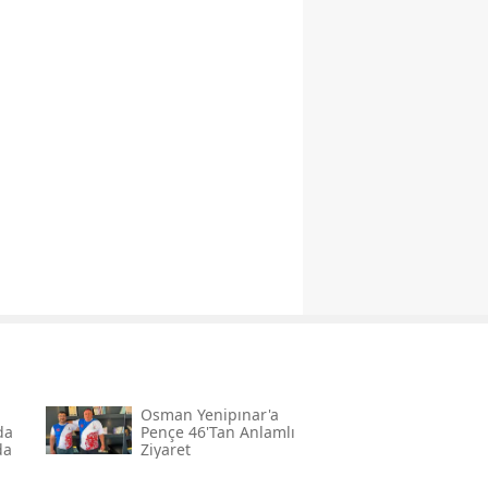
Osman Yenipınar'a
da
Pençe 46'tan Anlamlı
da
Ziyaret