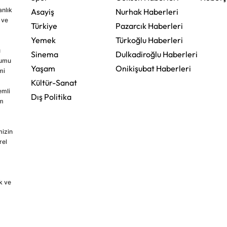
nlık
Asayiş
Nurhak Haberleri
 ve
Türkiye
Pazarcık Haberleri
Yemek
Türkoğlu Haberleri
u
Sinema
Dulkadiroğlu Haberleri
rumu
Yaşam
Onikişubat Haberleri
mi
Kültür-Sanat
emli
Dış Politika
im
mizin
rel
k ve