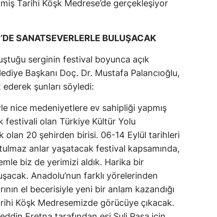
etmiş Tarihi Köşk Medrese’de gerçekleşiyor
E’DE SANATSEVERLERLE BULUŞACAK
uştuğu serginin festival boyunca açık
elediye Başkanı Doç. Dr. Mustafa Palancıoğlu,
 ederek şunları söyledi:
iyle nice medeniyetlere ev sahipliği yapmış
festivali olan Türkiye Kültür Yolu
k olan 20 şehirden birisi. 06-14 Eylül tarihleri
tulmaz anlar yaşatacak festival kapsamında,
mle biz de yerimizi aldık. Harika bir
uşacak. Anadolu’nun farklı yörelerinden
ının el becerisiyle yeni bir anlam kazandığı
arihi Köşk Medresemizde görücüye çıkacak.
eddin Eretna tarafından eşi Suli Paşa için