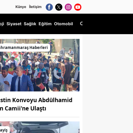
Künye
İletişim
oji
Siyaset
Sağlık
Eğitim
Otomobil
ahramanmaraş Haberleri
listin Konvoyu Abdülhamid
n Camii'ne Ulaştı
ayiş