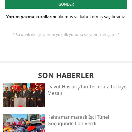
GÖNDER
Yorum yazma kurallarını
okumuş ve kabul etmiş sayılırsınız
* Bu içerik ile ilgili yorum yok, ilk yorumu siz yazın, tartışalım *
SON HABERLER
Davut Haskırış’tan Terörsüz Türkiye
Mesajı
Kahramanmaraşlı İşçi Tünel
Göçüğünde Can Verdi