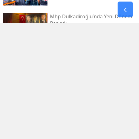
Mhp Dulkadiroğlu’nda Yeni Dönem
Başladı
Kahramanmaraş Sanayi Sitesi 3 Gün
Kapalı
Kerem Erdem’in İsmi Futbol
Sahasında Yaşatılacak
Elbistan’da Asırlık Kar Geleneği
Yaşatılıyor