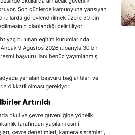
cesinde okullarda alınacak güvenlik
koruyor. Son günlerde kamuoyuna yansıyan
okullarda görevlendirilmek üzere 30 bin
dilmesinin planlandığı belirtiliyor.
ihtiyaç bulunan eğitim kurumlarında
 Ancak 9 Ağustos 2026 itibarıyla 30 bin
ren resmî başvuru ilanı henüz yayımlanmış
dyada yer alan başvuru bağlantıları ve
a dikkatli olması gerekiyor.
irler Artırıldı
lında okul ve çevre güvenliğine yönelik
akanlık tarafından yapılan resmî
şları, çevre denetimleri, kamera sistemleri,