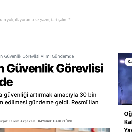
yorum yok, ilk yorumu siz yazın, tartışalım *
in Güvenlik Görevlisi Alımı Gündemde
K
n Güvenlik Görevlisi
de
a güvenliği artırmak amacıyla 30 bin
am edilmesi gündeme geldi. Resmî ilan
Oğ
Ka
ürşat Kerem Akçakale
KAYNAK: HABERTÜRK
Ya