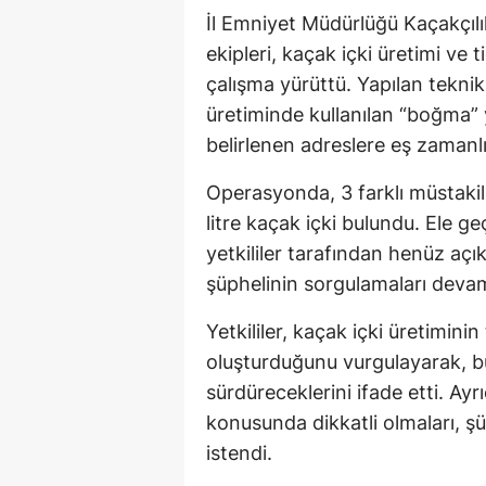
İl Emniyet Müdürlüğü Kaçakçıl
ekipleri, kaçak içki üretimi ve
çalışma yürüttü. Yapılan teknik
üretiminde kullanılan “boğma” y
belirlenen adreslere eş zaman
Operasyonda, 3 farklı müstaki
litre kaçak içki bulundu. Ele ge
yetkililer tarafından henüz aç
şüphelinin sorgulamaları deva
Yetkililer, kaçak içki üretiminin
oluşturduğunu vurgulayarak, bu 
sürdüreceklerini ifade etti. Ayr
konusunda dikkatli olmaları, şüp
istendi.