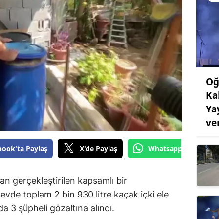
Oğ
Ka
Ya
ve
book'ta Paylaş
X'de Paylaş
Whatsapp'tan Gönde
dan gerçekleştirilen kapsamlı bir
evde toplam 2 bin 930 litre kaçak içki ele
a 3 şüpheli gözaltına alındı.