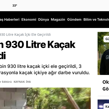
33
°
ş Haberleri
Ekonomi
Dünya
Magazin
Gündem
Bilim ve Teknol
30 Litre Kaçak İçki Ele Geçirildi
G
n 930 Litre Kaçak
di
n 930 litre kaçak içki ele geçirildi, 3
erasyonla kaçak içkiye ağır darbe vuruldu.
Ok
r Editörü
KAYNAK: İHA
Gö
K