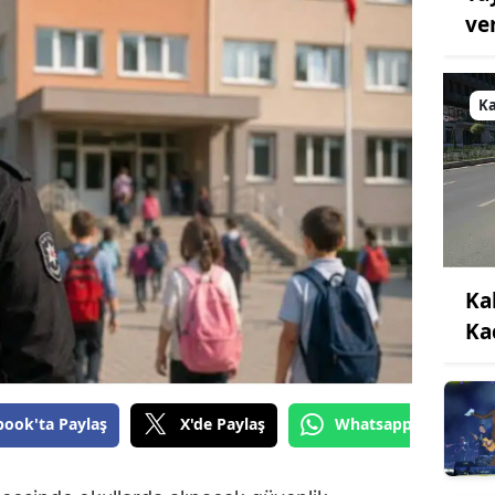
ve
K
Ka
Ka
book'ta Paylaş
X'de Paylaş
Whatsapp'tan Gönde