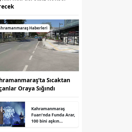
recek
ahramanmaraş Haberleri
hramanmaraş’ta Sıcaktan
çanlar Oraya Sığındı
Kahramanmaraş
r
Fuarı'nda Funda Arar,
100 bini aşkın
dinleyiciyle coşkulu