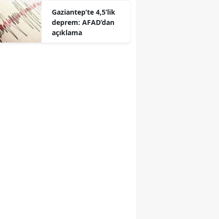
bir konser verdi
Gaziantep’te 4,5’lik
deprem: AFAD’dan
açıklama