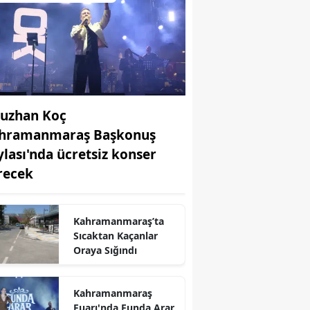
uzhan Koç
hramanmaraş Başkonuş
ylası'nda ücretsiz konser
recek
r
Kahramanmaraş’ta
Sıcaktan Kaçanlar
Oraya Sığındı
Kahramanmaraş
Fuarı'nda Funda Arar,