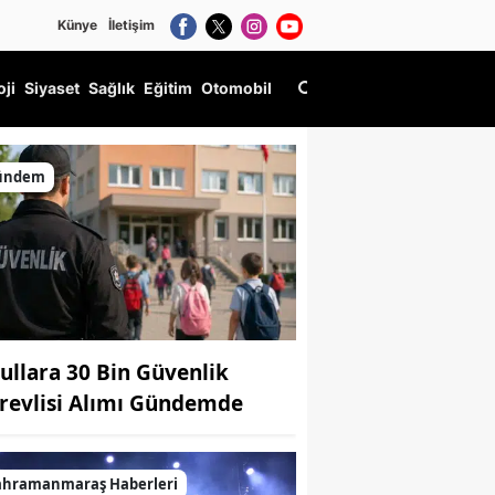
Künye
İletişim
oji
Siyaset
Sağlık
Eğitim
Otomobil
ündem
ullara 30 Bin Güvenlik
revlisi Alımı Gündemde
ahramanmaraş Haberleri