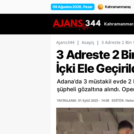
09 Ağustos 2026, Pazar
Kahramanmara
Ajans344
|
Asayiş
|
3 Adreste 2 Bin 9
3 Adreste 2 Bi
İçki Ele Geçiril
Adana’da 3 müstakil evde 2 bi
şüpheli gözaltına alındı. Op
YAYINLAMA: 01 Eylül 2025 - 14:08
EDİTÖR: Habe