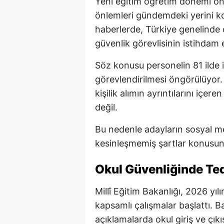
Yeni eğitim öğretim dönemi ön
önlemleri gündemdeki yerini 
haberlerde, Türkiye genelinde 
güvenlik görevlisinin istihdam e
Söz konusu personelin 81 ilde 
görevlendirilmesi öngörülüyor.
kişilik alımın ayrıntılarını içe
değil.
Bu nedenle adayların sosyal me
kesinleşmemiş şartlar konusund
Okul Güvenliğinde Tedb
Millî Eğitim Bakanlığı, 2026 yı
kapsamlı çalışmalar başlattı. B
açıklamalarda okul giriş ve çıkı