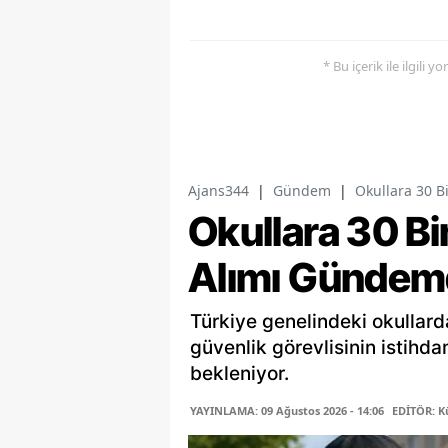
* Bu içerik ile ilgili 
Ajans344
|
Gündem
|
Okullara 30 B
Okullara 30 Bi
Alımı Gündem
Türkiye genelindeki okullard
güvenlik görevlisinin istihd
bekleniyor.
YAYINLAMA: 09 Ağustos 2026 - 14:06
EDİTÖR: K