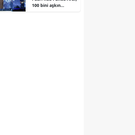
100 bini aşkın
dinleyiciyle coşkulu
bir konser verdi