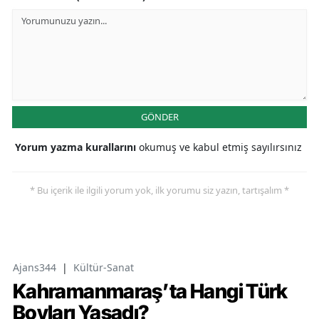
GÖNDER
Yorum yazma kurallarını
okumuş ve kabul etmiş sayılırsınız
* Bu içerik ile ilgili yorum yok, ilk yorumu siz yazın, tartışalım *
Ajans344
|
Kültür-Sanat
Kahramanmaraş’ta Hangi Türk
Boyları Yaşadı?