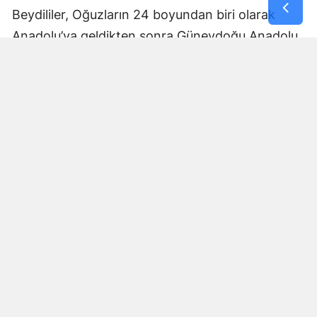
Beydililer, Oğuzların 24 boyundan biri olarak
Anadolu’ya geldikten sonra Güneydoğu Anadolu
ve Çukurova çevresine yayıldı. Zamanla Dulkadirli
Türkmenlerinin önemli unsurlarından biri haline
geldiler.
Beydili boyuyla bağlantılı
Cerit ve Tecirli
aşiretlerinin
de Dulkadirli Türkmen toplulukları
arasında bulunduğu belirtiliyor. Ceritlerin kış
aylarını Amik Ovası’nda geçirip yaz aylarında
Maraş taraflarındaki yaylalara çıktıkları tarihî
kaynaklara yansıdı.
Bu göç yolları, Kahramanmaraş’ın özellikle kırsal
bölgelerinde gelişen yaylacılık kültürünün tarihsel
arka planını anlamak açısından önem taşıyor.