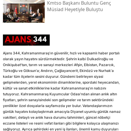
Kmtso Başkanı Buluntu Genç
Müsi̇ad Heyetiyle Buluştu
Ajans 344, Kahramanmaraş'ın güvenilir, hızlı ve kapsamlı haber portalı
olarak yayın hayatını sürdürmektedir. Şehrin kalbi Dulkadiroğlu ve
Onikişubat'tan, tarım ve sanayi merkezleri Afşin, Elbistan, Pazarcık,
Türkoğlu ve Göksun'a; Andırın, Çağlayancerit, Ekinözü ve Nurhak'a
kadar tüm ilçelerin sesini duyurur. Gündemi belirleyen siyasi
gelişmelerden, yerel ekonominin dinamiklerine, spordaki heyecandan,
kültür ve sanat etkinliklerine kadar Kahramanmaraş'ın nabzını
tutuyoruz. Kahramanmaraş Kuyumcular Odası'ndan alınan anlık altın
fiyatları, şehrin sanayisindeki son gelişmeler ve tarım sektöründeki
yenilikler özel dosyalarla sayfamızda yer bulur. Vatandaşlarımızın
günlük hayatını kolaylaştırmak amacıyla Diyanet uyumlu günlük namaz
vakitleri, detaylı ve anlık hava durumu tahminleri, güncel nöbetçi
eczane listeleri ve resmi vefat ilanları gibi bilgilere kolayca ulaşmanızı
sağlıyoruz. Ayrıca şehirdeki en yeni iş ilanları, önemli kamu duyuruları