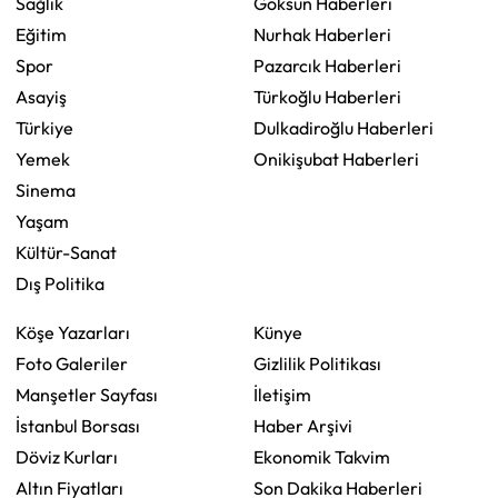
Sağlık
Göksun Haberleri
Eğitim
Nurhak Haberleri
Spor
Pazarcık Haberleri
Asayiş
Türkoğlu Haberleri
Türkiye
Dulkadiroğlu Haberleri
Yemek
Onikişubat Haberleri
Sinema
Yaşam
Kültür-Sanat
Dış Politika
Köşe Yazarları
Künye
Foto Galeriler
Gizlilik Politikası
Manşetler Sayfası
İletişim
İstanbul Borsası
Haber Arşivi
Döviz Kurları
Ekonomik Takvim
Altın Fiyatları
Son Dakika Haberleri