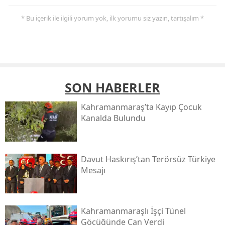
* Bu içerik ile ilgili yorum yok, ilk yorumu siz yazın, tartışalım *
SON HABERLER
Kahramanmaraş’ta Kayıp Çocuk
Kanalda Bulundu
Davut Haskırış’tan Terörsüz Türkiye
Mesajı
Kahramanmaraşlı İşçi Tünel
Göçüğünde Can Verdi