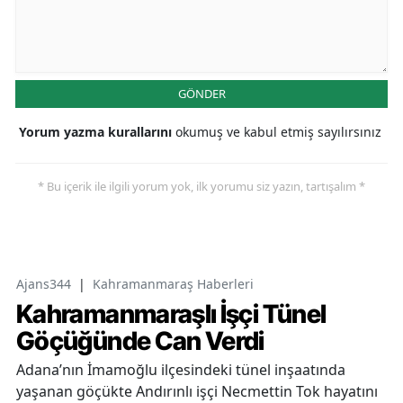
GÖNDER
Yorum yazma kurallarını
okumuş ve kabul etmiş sayılırsınız
* Bu içerik ile ilgili yorum yok, ilk yorumu siz yazın, tartışalım *
Ajans344
|
Kahramanmaraş Haberleri
Kahramanmaraşlı İşçi Tünel
Göçüğünde Can Verdi
Adana’nın İmamoğlu ilçesindeki tünel inşaatında
yaşanan göçükte Andırınlı işçi Necmettin Tok hayatını