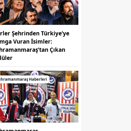
irler Şehrinden Türkiye’ye
mga Vuran İsimler:
hramanmaraş’tan Çıkan
MUHABİR: Elife Karaarslan
lüler
ahramanmaraş Haberleri
hramanmaraş