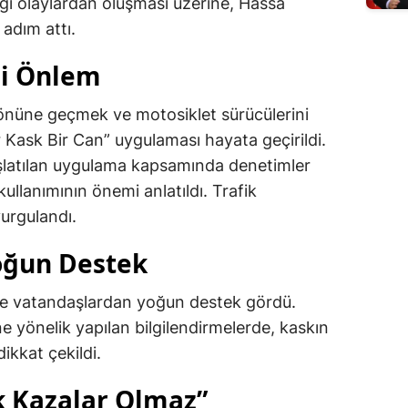
ığı olaylardan oluşması üzerine, Hassa
adım attı.
ni Önlem
n önüne geçmek ve motosiklet sürücülerini
Kask Bir Can” uygulaması hayata geçirildi.
latılan uygulama kapsamında denetimler
 kullanımının önemi anlatıldı. Trafik
vurgulandı.
oğun Destek
de vatandaşlardan yoğun destek gördü.
ne yönelik yapılan bilgilendirmelerde, kaskın
ikkat çekildi.
k Kazalar Olmaz”