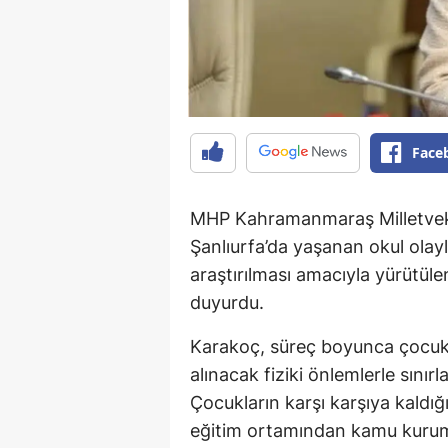
Face
MHP Kahramanmaraş Milletvek
Şanlıurfa’da yaşanan okul olaylar
araştırılması amacıyla yürütül
duyurdu.
Karakoç, süreç boyunca çocuk 
alınacak fiziki önlemlerle sını
Çocukların karşı karşıya kaldığı 
eğitim ortamından kamu kuruml