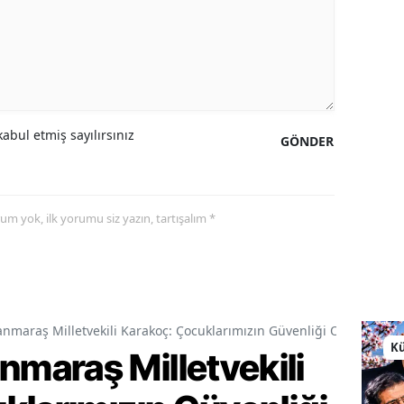
abul etmiş sayılırsınız
GÖNDER
yorum yok, ilk yorumu siz yazın, tartışalım *
araş Milletvekili Karakoç: Çocuklarımızın Güvenliği Ortak Vazif
Kü
araş Milletvekili