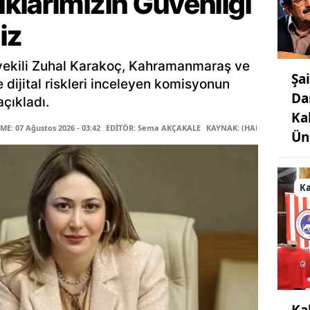
klarımızın Güvenliği
iz
ekili Zuhal Karakoç, Kahramanmaraş ve
Şa
le dijital riskleri inceleyen komisyonun
Da
çıkladı.
Ka
E: 07 Ağustos 2026 - 03:42
EDİTÖR: Sema AKÇAKALE
KAYNAK: (HABER MERKEZİ)
Ün
K
Ka