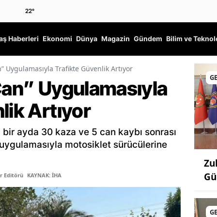
22
°
ş Haberleri
Ekonomi
Dünya
Magazin
Gündem
Bilim ve Teknol
n” Uygulamasıyla Trafikte Güvenlik Artıyor
G
 Can” Uygulamasıyla
lik Artıyor
 bir ayda 30 kaza ve 5 can kaybı sonrası
” uygulamasıyla motosiklet sürücülerine
Zu
Gü
r Editörü
KAYNAK: İHA
G