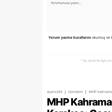
Yorum yazma kurallarını
okumuş ve k
* Bu içerik ile ilgili 
Ajans344
|
Gündem
|
MHP Kahramanm
MHP Kahramanm