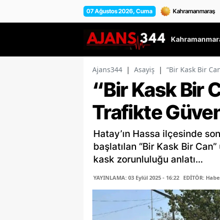
07 Ağustos 2026, Cuma
Kahramanmara
Ajans344
|
Asayiş
|
“Bir Kask Bir Ca
“Bir Kask Bir
Trafikte Güven
Hatay’ın Hassa ilçesinde son
başlatılan “Bir Kask Bir Can
kask zorunluluğu anlatı...
YAYINLAMA: 03 Eylül 2025 - 16:22
EDİTÖR: Habe