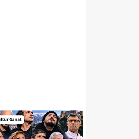
emiz
ltür-Sanat