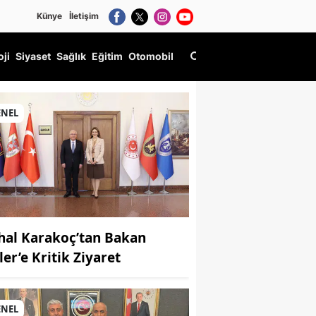
Künye
İletişim
oji
Siyaset
Sağlık
Eğitim
Otomobil
ENEL
hal Karakoç’tan Bakan
ler’e Kritik Ziyaret
ENEL