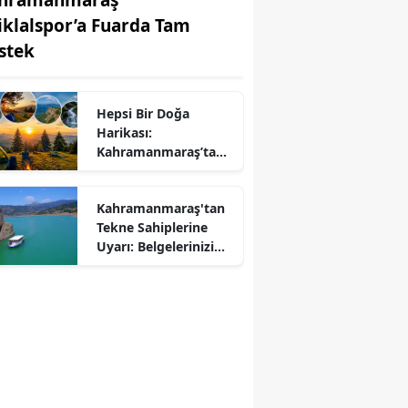
tiklalspor’a Fuarda Tam
stek
Hepsi Bir Doğa
Harikası:
r
Kahramanmaraş’ta
Kamp ve Piknik
Yapılabilecek En
Kahramanmaraş'tan
Güzel Alanlar
Tekne Sahiplerine
Uyarı: Belgelerinizi
Kontrol Edin!