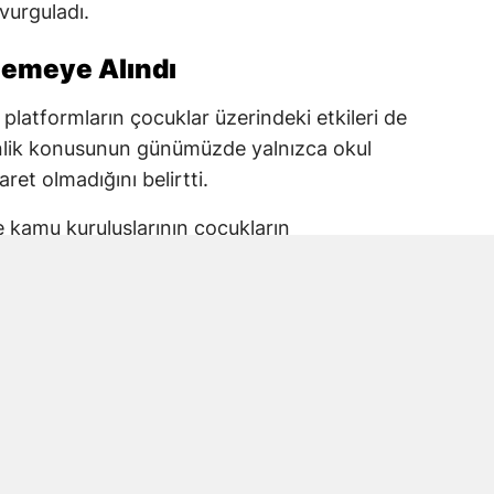
 vurguladı.
elemeye Alındı
 platformların çocuklar üzerindeki etkileri de
enlik konusunun günümüzde yalnızca okul
aret olmadığını belirtti.
ve kamu kuruluşlarının çocukların
 taşıdığını ifade eden Karakoç, alınacak
 planlanması gerektiğine dikkat çekti.
kul Saldırısına Vurgu
anmaraş’ta yaşanan okul saldırısında
la Kara ve öğrencileri de andı.
ir haneye ve hiçbir şehrimize düşmemesi için