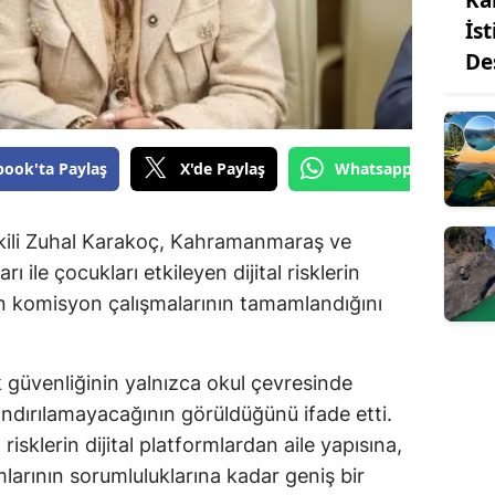
İs
De
book'ta Paylaş
X'de Paylaş
Whatsapp'tan Gönde
ili Zuhal Karakoç, Kahramanmaraş ve
ı ile çocukları etkileyen dijital risklerin
en komisyon çalışmalarının tamamlandığını
güvenliğinin yalnızca okul çevresinde
rlandırılamayacağının görüldüğünü ifade etti.
risklerin dijital platformlardan aile yapısına,
arının sorumluluklarına kadar geniş bir