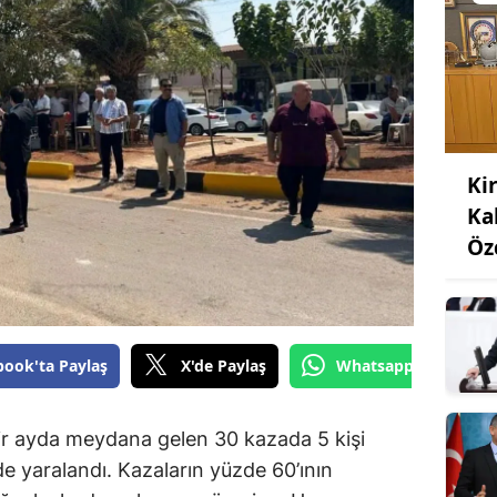
Ki
Ka
Öz
book'ta Paylaş
X'de Paylaş
Whatsapp'tan Gönde
bir ayda meydana gelen 30 kazada 5 kişi
de yaralandı. Kazaların yüzde 60’ının