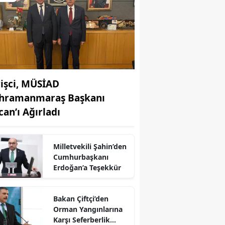
rişci, MÜSİAD
hramanmaraş Başkanı
can’ı Ağırladı
Milletvekili Şahin’den
Cumhurbaşkanı
r
Erdoğan’a Teşekkür
Bakan Çiftçi’den
Orman Yangınlarına
Karşı Seferberlik