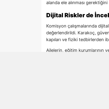
alanda ele alınması gerektiğini
Dijital Riskler de İnc
Komisyon çalışmalarında dijital
değerlendirildi. Karakoç, güv
kapıları ve fiziki tedbirlerden ib
Ailelerin, eğitim kurumlarının 
korunmasında ortak sorumluluk
önlemlerin çok boyutlu şekilde
Kahramanmaraş’taki O
Karakoç, açıklamasında Kahram
hayatını kaybeden öğretmen Ay
“Benzer acıların bir daha hiçb