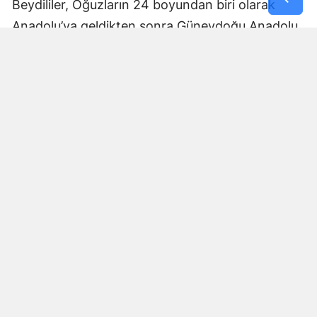
Beydililer, Oğuzların 24 boyundan biri olarak
Anadolu’ya geldikten sonra Güneydoğu Anadolu
ve Çukurova çevresine yayıldı. Zamanla Dulkadirli
Türkmenlerinin önemli unsurlarından biri haline
geldiler.
Beydili boyuyla bağlantılı
Cerit ve Tecirli
aşiretlerinin
de Dulkadirli Türkmen toplulukları
arasında bulunduğu belirtiliyor. Ceritlerin kış
aylarını Amik Ovası’nda geçirip yaz aylarında
Maraş taraflarındaki yaylalara çıktıkları tarihî
kaynaklara yansıdı.
Bu göç yolları, Kahramanmaraş’ın özellikle kırsal
bölgelerinde gelişen yaylacılık kültürünün tarihsel
arka planını anlamak açısından önem taşıyor.