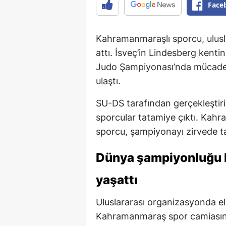
Face
Kahramanmaraşlı sporcu, ulusl
attı. İsveç’in Lindesberg ken
Judo Şampiyonası’nda mücade
ulaştı.
SU-DS tarafından gerçekleştiri
sporcular tatamiye çıktı. Kahr
sporcu, şampiyonayı zirvede t
Dünya şampiyonluğu 
yaşattı
Uluslararası organizasyonda e
Kahramanmaraş spor camiasında