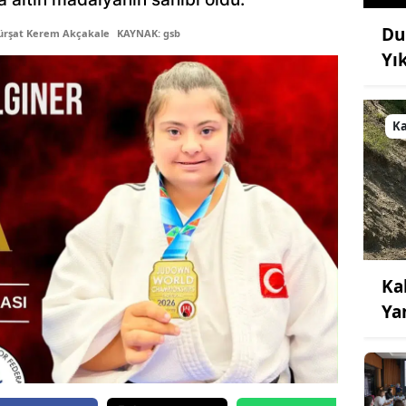
Du
ürşat Kerem Akçakale
KAYNAK: gsb
Yı
K
Ka
Ya