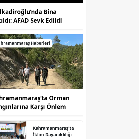
lkadiroğlu’nda Bina
kıldı: AFAD Sevk Edildi
ahramanmaraş Haberleri
hramanmaraş’ta Orman
ngınlarına Karşı Önlem
Kahramanmaraş'ta
İklim Dayanıklılığı