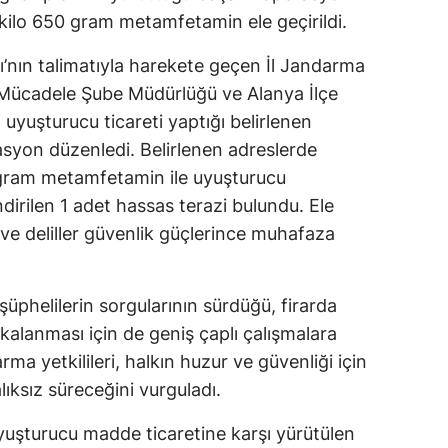
kilo 650 gram metamfetamin ele geçirildi.
’nın talimatıyla harekete geçen İl Jandarma
 Mücadele Şube Müdürlüğü ve Alanya İlçe
uyuşturucu ticareti yaptığı belirlenen
asyon düzenledi. Belirlenen adreslerde
 gram metamfetamin ile uyuşturucu
ndirilen 1 adet hassas terazi bulundu. Ele
ve deliller güvenlik güçlerince muhafaza
üphelilerin sorgularının sürdüğü, firarda
akalanması için de geniş çaplı çalışmalara
ma yetkilileri, halkın huzur ve güvenliği için
ıksız süreceğini vurguladı.
yuşturucu madde ticaretine karşı yürütülen