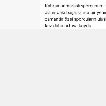
Kahramanmaraşlı sporcunun İsv
alanındaki başarılarına bir yen
zamanda özel sporcuların ulusl
kez daha ortaya koydu.
Şampiyona İsveç’in L
Down Sendromlular Dünya Judo
ev sahipliği yaptı.
SU-DS tarafından düzenlenen 
edebilmek için mücadele etti.
organizasyondaki performansı
Kahramanmaraş sporu
Elde edilen şampiyonluk, Kahr