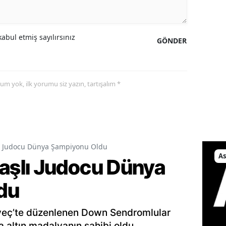
abul etmiş sayılırsınız
GÖNDER
yorum yok, ilk yorumu siz yazın, tartışalım *
 Judocu Dünya Şampiyonu Oldu
As
şlı Judocu Dünya
du
veç’te düzenlenen Down Sendromlular
altın madalyanın sahibi oldu.