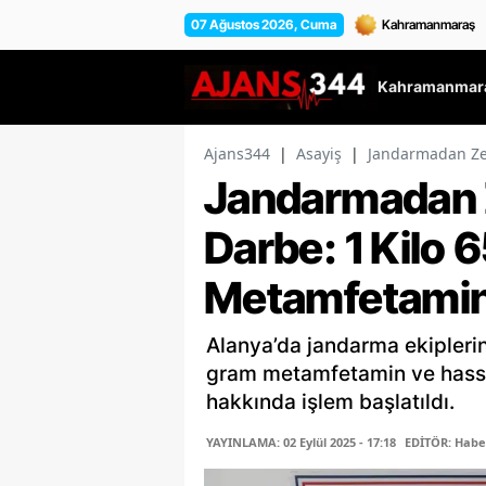
07 Ağustos 2026, Cuma
Kahramanmara
Ajans344
|
Asayiş
|
Jandarmadan Zeh
Jandarmadan Z
Darbe: 1 Kilo
Metamfetamin 
Alanya’da jandarma ekipleri
gram metamfetamin ve hassas 
hakkında işlem başlatıldı.
YAYINLAMA: 02 Eylül 2025 - 17:18
EDİTÖR: Habe