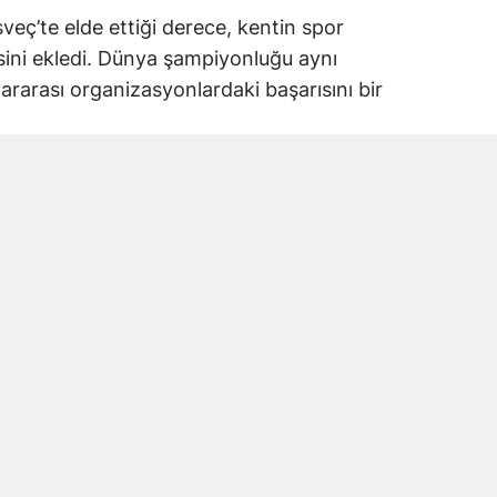
eç’te elde ettiği derece, kentin spor
isini ekledi. Dünya şampiyonluğu aynı
ararası organizasyonlardaki başarısını bir
indesberg kentinde düzenlendi
 Şampiyonası’na İsveç’in Lindesberg kenti
şampiyonada sporcular dünya derecesi elde
 Kahramanmaraşlı sporcu da
yla dünya şampiyonluğuna ulaştı.
na dünya çapında başarı
amanmaraş adına uluslararası düzeyde