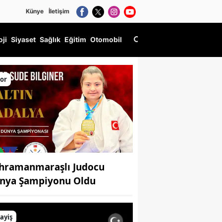
Künye
İletişim
oji
Siyaset
Sağlık
Eğitim
Otomobil
or
hramanmaraşlı Judocu
nya Şampiyonu Oldu
ayiş