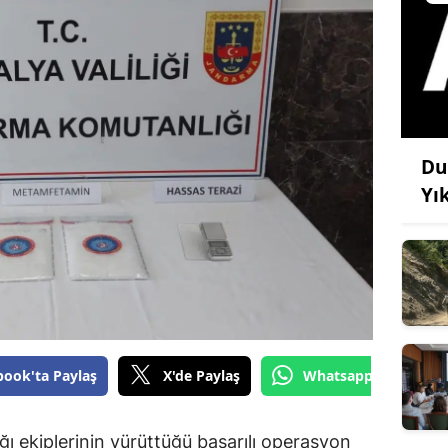
Du
Yı
book'ta Paylaş
X'de Paylaş
Whatsapp'tan Gönde
ı ekiplerinin yürüttüğü başarılı operasyon