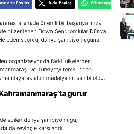
book'ta Paylaş
X'de Paylaş
Whatsapp'tan Gönde
ararası arenada önemli bir başarıya imza
tinde düzenlenen Down Sendromlular Dünya
le eden sporcu, dünya şampiyonluğuna
len organizasyonda farklı ülkelerden
amanmaraş’ı ve Türkiye’yi temsil eden
amamlayarak altın madalyanın sahibi oldu.
Kahramanmaraş’ta gurur
lde edilen dünya şampiyonluğu,
 da sevinçle karşılandı.