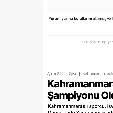
Yorum yazma kurallarını
okumuş ve k
* Bu içerik ile ilgili 
Ajans344
|
Spor
|
Kahramanmaraşlı
Kahramanmara
Şampiyonu Ol
Kahramanmaraşlı sporcu, İs
Dünya Judo Şampiyonası’nda 