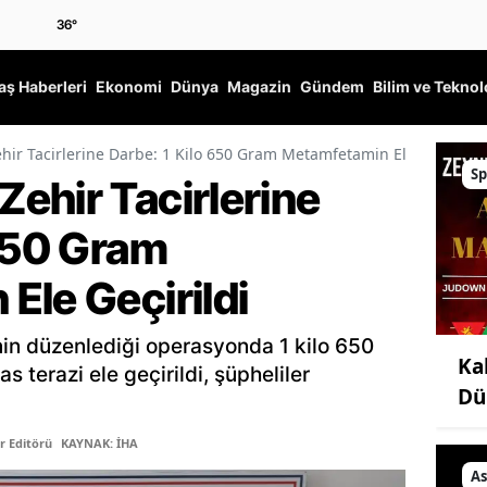
36
°
ş Haberleri
Ekonomi
Dünya
Magazin
Gündem
Bilim ve Teknol
ir Tacirlerine Darbe: 1 Kilo 650 Gram Metamfetamin Ele Geçirildi
Sp
ehir Tacirlerine
 650 Gram
Ele Geçirildi
nin düzenlediği operasyonda 1 kilo 650
Ka
terazi ele geçirildi, şüpheliler
Dü
r Editörü
KAYNAK: İHA
As