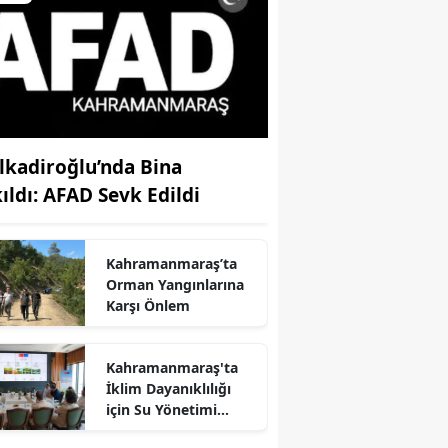
lkadiroğlu’nda Bina
kıldı: AFAD Sevk Edildi
Kahramanmaraş’ta
Orman Yangınlarına
Karşı Önlem
Kahramanmaraş'ta
r
İklim Dayanıklılığı
için Su Yönetimi
Toplantısı