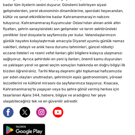
kadar tüm ilçelerin sesini duyurur. Gündemi belirleyen siyasi
gelişmelerden, yerel ekonominin dinamiklerine, spordaki heyecandan,
kültür ve sanat etkinliklerine kadar Kahramanmaraş'ın nabzını
tutuyoruz. Kahramanmaraş Kuyumcular Odası'ndan alınan anlık altın
fiyatları, şehrin sanayisindeki son gelişmeler ve tarım sektöründeki
yenilikler özel dosyalarla sayfamızda yer bulur. Vatandaşlarımızın
günlük hayatını kolaylaştırmak amacıyla Diyanet uyumlu günlük namaz
vakitleri, detaylı ve anlık hava durumu tahminleri, güncel nöbetçi
eczane listeleri ve resmi vefat ilanları gibi bilgilere kolayca ulaşmanızı
sağlıyoruz. Ayrıca şehirdeki en yeni iş ilanları, önemli kamu duyuruları
ve yaklaşan yerel ve genel seçim sonuçları hakkında en doğru bilgiyi ilk
bizden öğrenirsiniz. Tarihi Maraş depremi gibi toplumsal hafızamızda
yer eden olayları unutmadan, şehrimizin eşsiz gastronomisini, yöresel
lezzetlerini ve kültürel mirasını da sayfalarımıza taşıyoruz. Kısacası,
Kahramanmaraş'ta yaşayan veya bu şehre gönül vermiş herkes için
tasarlanan Ajans 344, habere, bilgiye ve aradığınız her şeye
ulaşabileceğiniz tek ve en güvenilir adrestir.