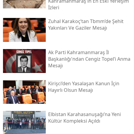
Kahramanmaraş'ın En Eski Yerleşim
İzleri
Zuhal Karakoç’tan Tbmm’de Şehit
Yakınları Ve Gaziler Mesajı
Ak Parti Kahramanmaraş İl
Başkanlığı'ndan Cengiz Topel’i Anma
Mesajı
Kirişci’den Yasalaşan Kanun İçin
Hayırlı Olsun Mesajı
Elbistan Karahasanuşağı’na Yeni
Kültür Kompleksi Açıldı