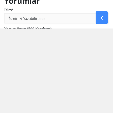
Yorumlar
İsim*
Yorum Yazın (500 Karakter)
GÖNDER
Yorum yazma kurallarını
okumuş ve kabul etmiş sayılırsınız
* Bu içerik ile ilgili yorum yok, ilk yorumu siz yazın, tartışalım *