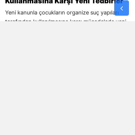
Kullanmasına Karşı Yeni Tedbirler
Yeni kanunla çocukların organize suç yapıları
tarafından kullanılmasına karşı mücadelede yeni
araçlar oluşturuluyor.
Bakan Gürlek, çocukların suç örgütleri ve sokak
çeteleri tarafından kullanılmasının önlenmesine
yönelik mücadelenin güçlendirileceğini belirtti.
Çocukların uyuşturucu, şiddet ve dijital
ortamdaki tehlikelerden korunması konusunda
da çalışmaların devam edeceğini ifade etti.
Gürlek, bunun yanında vatandaşların can ve mal
güvenliğini tehdit eden ağır suçlarda adaletin
gereğinin yerine getirileceğini vurguladı.