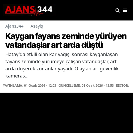
Ajans344
|
Asayiş
Kaygan fayans zeminde yürüyen
vatandaşlar art arda düştü
Hatay'da etkili olan kar yağışı sonrası kayganlaşan
fayans zeminde yürümeye çalışan vatandaşlar, art
arda düşerek zor anlar yaşadı. Olay anları güvenlik
kameras...
YAYINLAMA: 01 Ocak 2026 - 12:03
GÜNCELLEME: 01 Ocak 2026 - 13:53
EDİTÖR: K