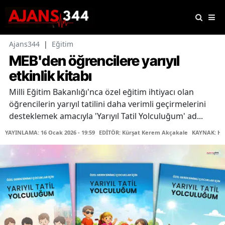
Ajans344
|
Eğitim
MEB'den öğrencilere yarıyıl
etkinlik kitabı
Milli Eğitim Bakanlığı'nca özel eğitim ihtiyacı olan
öğrencilerin yarıyıl tatilini daha verimli geçirmelerini
desteklemek amacıyla 'Yarıyıl Tatil Yolculuğum' ad...
YAYINLAMA: 16 Ocak 2026 - 19:59
EDİTÖR: Kürşat Kerem Akçakale
KAYNAK: Ha