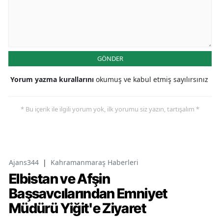
GÖNDER
Yorum yazma kurallarını
okumuş ve kabul etmiş sayılırsınız
* Bu içerik ile ilgili yorum yok, ilk yorumu siz yazın, tartışalım *
Ajans344
|
Kahramanmaraş Haberleri
Elbistan ve Afşin
Başsavcılarından Emniyet
Müdürü Yiğit'e Ziyaret