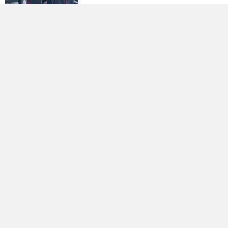
Kahramanmaraş Deprem
Davalarında 14 Dosya Yargıtay'da
Osman Yenipınar'a Pençe 46'tan
Anlamlı Ziyaret
Kayseri'den Havalandı, 5,5 Saat
Sonra Kahramanmaraş'taydı
Şennur Üzgen’in “tekâmül” Eseri
Upsd Yaz Sergisi’nde