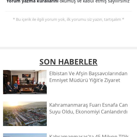
Yorum yazma kurallarını
okumuş ve kabul etmiş sayılırsınız
* Bu içerik ile ilgili yorum yok, ilk yorumu siz yazın, tartışalım *
SON HABERLER
Elbistan Ve Afşin Başsavcılarından
Emniyet Müdürü Yiğit'e Ziyaret
Kahramanmaraş Fuarı Esnafa Can
Suyu Oldu, Ekonomiyi Canlandırdı
Kahramanmaraş'ta 45 Milyon Tl’lik