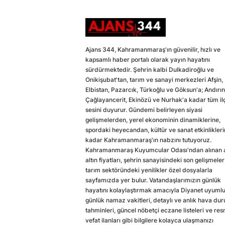
Ajans 344, Kahramanmaraş'ın güvenilir, hızlı ve
kapsamlı haber portalı olarak yayın hayatını
sürdürmektedir. Şehrin kalbi Dulkadiroğlu ve
Onikişubat'tan, tarım ve sanayi merkezleri Afşin,
Elbistan, Pazarcık, Türkoğlu ve Göksun'a; Andırın
Çağlayancerit, Ekinözü ve Nurhak'a kadar tüm il
sesini duyurur. Gündemi belirleyen siyasi
gelişmelerden, yerel ekonominin dinamiklerine,
spordaki heyecandan, kültür ve sanat etkinlikler
kadar Kahramanmaraş'ın nabzını tutuyoruz.
Kahramanmaraş Kuyumcular Odası'ndan alınan a
altın fiyatları, şehrin sanayisindeki son gelişmeler
tarım sektöründeki yenilikler özel dosyalarla
sayfamızda yer bulur. Vatandaşlarımızın günlük
hayatını kolaylaştırmak amacıyla Diyanet uyuml
günlük namaz vakitleri, detaylı ve anlık hava du
tahminleri, güncel nöbetçi eczane listeleri ve res
vefat ilanları gibi bilgilere kolayca ulaşmanızı