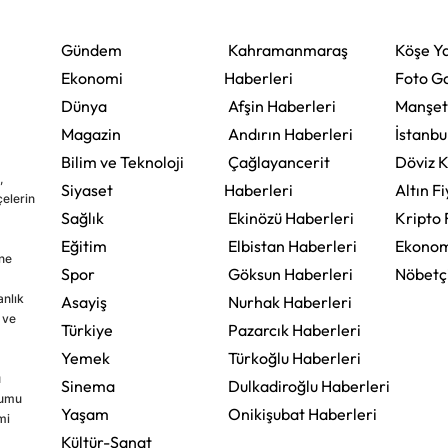
Verecek
Gündem
Kahramanmaraş
Köşe Ya
Ekonomi
Haberleri
Foto Ga
Dünya
Afşin Haberleri
Manşet
Magazin
Andırın Haberleri
İstanbu
Bilim ve Teknoloji
Çağlayancerit
Döviz K
,
Siyaset
Haberleri
Altın Fi
çelerin
Sağlık
Ekinözü Haberleri
Kripto 
Eğitim
Elbistan Haberleri
Ekonom
ine
Spor
Göksun Haberleri
Nöbetç
nlık
Asayiş
Nurhak Haberleri
 ve
Türkiye
Pazarcık Haberleri
Yemek
Türkoğlu Haberleri
u
Sinema
Dulkadiroğlu Haberleri
rumu
Yaşam
Onikişubat Haberleri
mi
Kültür-Sanat