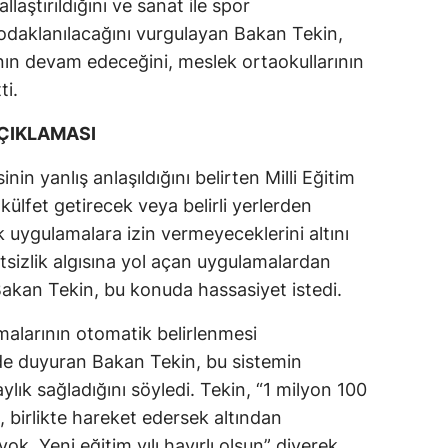
laştırıldığını ve sanat ile spor
odaklanılacağını vurgulayan Bakan Tekin,
nın devam edeceğini, meslek ortaokullarının
ti.
AÇIKLAMASI
nin yanlış anlaşıldığını belirten Milli Eğitim
külfet getirecek veya belirli yerlerden
 uygulamalara izin vermeyeceklerini altını
tsizlik algısına yol açan uygulamalardan
. Bakan Tekin, bu konuda hassasiyet istedi.
malarının otomatik belirlenmesi
de duyuran Bakan Tekin, bu sistemin
lık sağladığını söyledi. Tekin, “1 milyon 100
k, birlikte hareket edersek altından
. Yeni eğitim yılı hayırlı olsun” diyerek