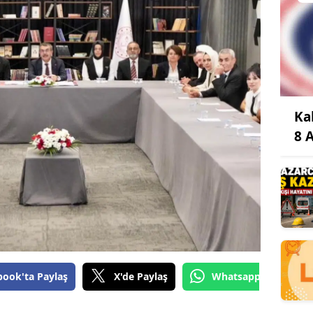
Ka
8 
book'ta Paylaş
X'de Paylaş
Whatsapp'tan Gönde