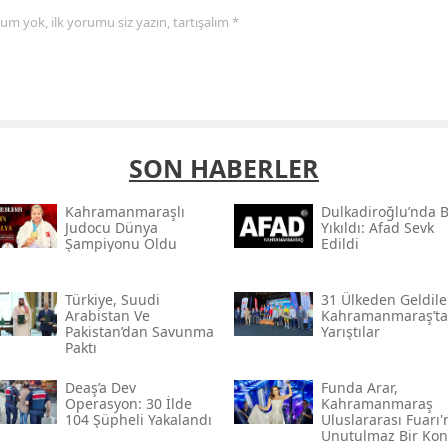
yorum yok, ilk yorumu siz yazın, tartışalım *
SON HABERLER
Kahramanmaraşlı
Dulkadiroğlu’nda 
Judocu Dünya
Yıkıldı: Afad Sevk
Şampiyonu Oldu
Edildi
Türkiye, Suudi
31 Ülkeden Geldiler
Arabistan Ve
Kahramanmaraş’ta
Pakistan’dan Savunma
Yarıştılar
Paktı
Deaş’a Dev
Funda Arar,
Operasyon: 30 İlde
Kahramanmaraş
104 Şüpheli Yakalandı
Uluslararası Fuarı
Unutulmaz Bir Kon