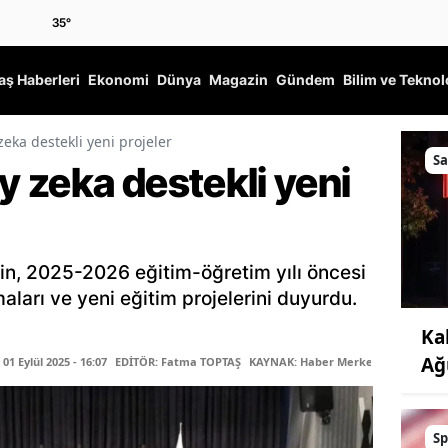
35
°
ş Haberleri
Ekonomi
Dünya
Magazin
Gündem
Bilim ve Teknol
eka destekli yeni projeler
Sa
 zeka destekli yeni
kin, 2025-2026 eğitim-öğretim yılı öncesi
ları ve yeni eğitim projelerini duyurdu.
Ka
Ağ
1 Eylül 2025 - 16:07
EDİTÖR: Fatma TOPTAŞ
KAYNAK: Haber Merkezi
Sp