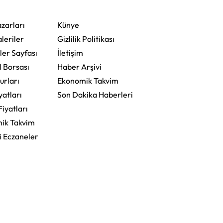
zarları
Künye
leriler
Gizlilik Politikası
ler Sayfası
İletişim
l Borsası
Haber Arşivi
urları
Ekonomik Takvim
yatları
Son Dakika Haberleri
Fiyatları
ik Takvim
i Eczaneler