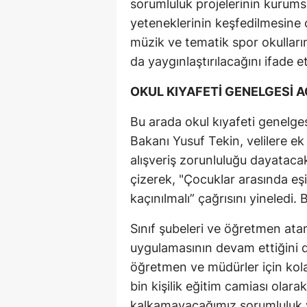
sorumluluk projelerinin kurumsal
yeteneklerinin keşfedilmesine 
müzik ve tematik spor okulları
da yaygınlaştırılacağını ifade et
OKUL KIYAFETİ GENELGESİ 
Bu arada okul kıyafeti genelgesi
Bakanı Yusuf Tekin, velilere ek 
alışveriş zorunluluğu dayatacak
çizerek, "Çocuklar arasında eşi
kaçınılmalı” çağrısını yineledi
Sınıf şubeleri ve öğretmen ata
uygulamasının devam ettiğini 
öğretmen ve müdürler için kolay
bin kişilik eğitim camiası olara
kalkamayacağımız sorumluluk yok