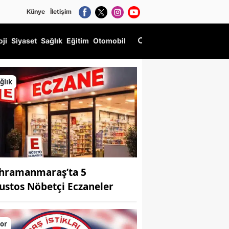
Künye
İletişim
oji
Siyaset
Sağlık
Eğitim
Otomobil
ğlık
hramanmaraş’ta 5
ustos Nöbetçi Eczaneler
or