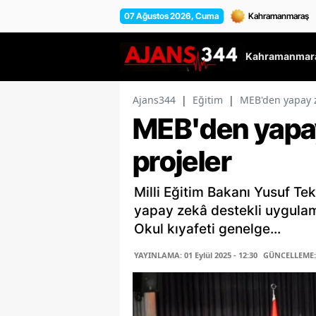
07 Ağustos 2026, Cuma
Kahramanmara
Ajans344
|
Eğitim
|
MEB'den yapay z
MEB'den yapay
projeler
Milli Eğitim Bakanı Yusuf Te
yapay zekâ destekli uygulama
Okul kıyafeti genelge...
YAYINLAMA: 01 Eylül 2025 - 12:30
GÜNCELLEME: 0