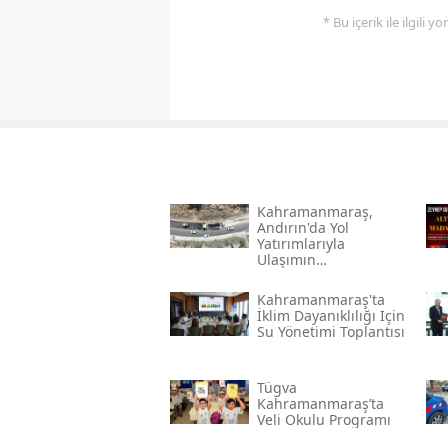
* Bu içerik ile ilgili 
Kahramanmaraş,
Andırın'da Yol
Yatırımlarıyla
Ulaşımın
Standartlarını
Yükseltiyor
Kahramanmaraş'ta
İklim Dayanıklılığı Için
Su Yönetimi Toplantısı
Tügva
Kahramanmaraş’ta
Veli Okulu Programı