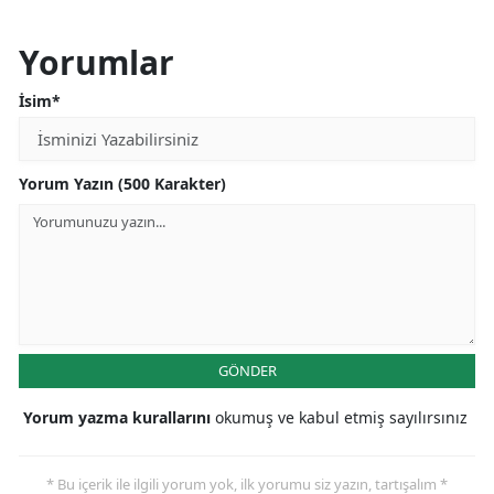
Yorumlar
İsim*
Yorum Yazın (500 Karakter)
GÖNDER
Yorum yazma kurallarını
okumuş ve kabul etmiş sayılırsınız
* Bu içerik ile ilgili yorum yok, ilk yorumu siz yazın, tartışalım *