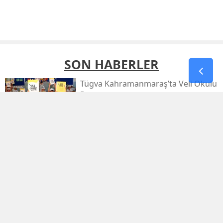
SON HABERLER
Tügva Kahramanmaraş’ta Veli Okulu
Programı
Deaş’a Dev Operasyon: 30 İlde 104
Şüpheli Yakalandı
Funda Arar, Kahramanmaraş
Uluslararası Fuarı'nda Unutulmaz
Bir Konser Verecek