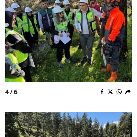
6
4 /