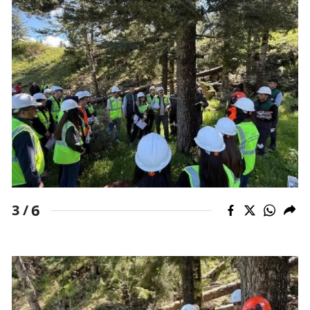
6
3 /