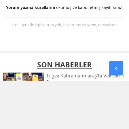
Yorum yazma kurallarını
okumuş ve kabul etmiş sayılırsınız
* Bu içerik ile ilgili yorum yok, ilk yorumu siz yazın, tartışalım *
SON HABERLER
Tügva Kahramanmaraş’ta Veli Okulu
Programı
Deaş’a Dev Operasyon: 30 İlde 104
Şüpheli Yakalandı