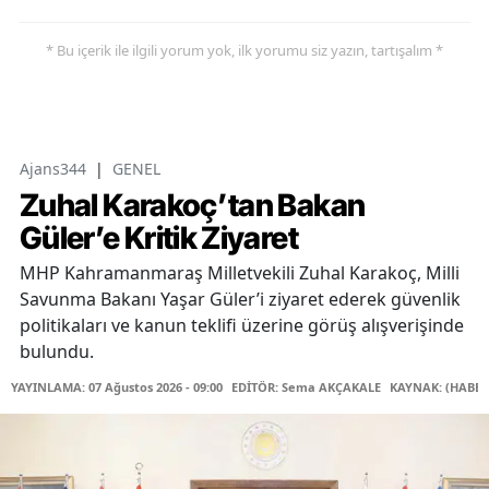
* Bu içerik ile ilgili yorum yok, ilk yorumu siz yazın, tartışalım *
Ajans344
|
GENEL
Zuhal Karakoç’tan Bakan
Güler’e Kritik Ziyaret
MHP Kahramanmaraş Milletvekili Zuhal Karakoç, Milli
Savunma Bakanı Yaşar Güler’i ziyaret ederek güvenlik
politikaları ve kanun teklifi üzerine görüş alışverişinde
bulundu.
YAYINLAMA: 07 Ağustos 2026 - 09:00
EDİTÖR: Sema AKÇAKALE
KAYNAK: (HABER