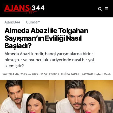
Ajans344
|
Gündem
Almeda Abazi ile Tolgahan
Sayışman’ın Evliliği Nasıl
Başladı?
Almeda Abazi kimdir, hangi yarışmalarda birinci
olmuştur ve oyunculuk kariyerinde nasıl bir yol
izlemiştir?
YAYINLAMA: 25 Ekim 2025 - 16:52
EDİTÖR: TUĞBA TAPAR
KAYNAK: Haber Merke