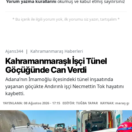
Yorum yazma kurallarını
okumuş ve kabul etmiş sayılırsınız
* Bu içerik ile ilgili yorum yok, ilk yorumu siz yazın, tartışalım *
Ajans344
|
Kahramanmaraş Haberleri
Kahramanmaraşlı İşçi Tünel
Göçüğünde Can Verdi
Adana’nın İmamoğlu ilçesindeki tünel inşaatında
yaşanan göçükte Andırınlı işçi Necmettin Tok hayatını
kaybetti.
YAYINLAMA: 08 Ağustos 2026 - 17:15
EDİTÖR: TUĞBA TAPAR
KAYNAK: maraş gü