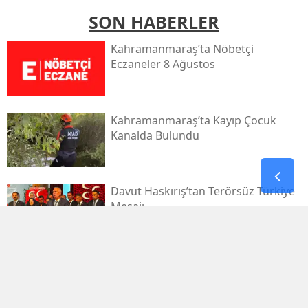
SON HABERLER
Kahramanmaraş’ta Nöbetçi
Eczaneler 8 Ağustos
Kahramanmaraş’ta Kayıp Çocuk
Kanalda Bulundu
Davut Haskırış’tan Terörsüz Türkiye
Mesajı
Kahramanmaraşlı İşçi Tünel
Göçüğünde Can Verdi