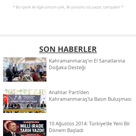
* Bu içerik ile ilgili yorum yok, ilk yorumu siz yazın, tartışalım *
SON HABERLER
Kahramanmaraş’ın El Sanatlarına
Doğaka Desteği
Anahtar Parti’den
Kahramanmaraş’ta Basın Buluşması
10 Ağustos 2014: Türkiye’de Yeni Bir
Dönem Başladı