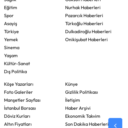
Eğitim
Nurhak Haberleri
Spor
Pazarcık Haberleri
Asayiş
Türkoğlu Haberleri
Türkiye
Dulkadiroğlu Haberleri
Yemek
Onikişubat Haberleri
Sinema
Yaşam
Kültür-Sanat
Dış Politika
Köşe Yazarları
Künye
Foto Galeriler
Gizlilik Politikası
Manşetler Sayfası
İletişim
İstanbul Borsası
Haber Arşivi
Döviz Kurları
Ekonomik Takvim
Altın Fiyatları
Son Dakika Haberleri