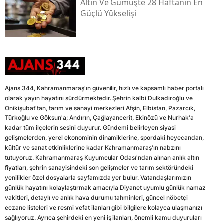
Altın Ve Gümüşte 28 Haftanın En
Güçlü Yükselişi
Ajans 344, Kahramanmaraş'ın güvenilir, hızlı ve kapsamlı haber portalı
olarak yayın hayatını sürdürmektedir. Şehrin kalbi Dulkadiroğlu ve
Onikişubat'tan, tarım ve sanayi merkezleri Afşin, Elbistan, Pazarcık,
Türkoğlu ve Göksun'a; Andırın, Çağlayancerit, Ekinözü ve Nurhak'a
kadar tüm ilçelerin sesini duyurur. Gündemi belirleyen siyasi
gelişmelerden, yerel ekonominin dinamiklerine, spordaki heyecandan,
kültür ve sanat etkinliklerine kadar Kahramanmaraş'ın nabzını
tutuyoruz. Kahramanmaraş Kuyumcular Odası'ndan alınan anlık altın
fiyatları, şehrin sanayisindeki son gelişmeler ve tarım sektöründeki
yenilikler özel dosyalarla sayfamızda yer bulur. Vatandaşlarımızın
günlük hayatını kolaylaştırmak amacıyla Diyanet uyumlu günlük namaz
vakitleri, detaylı ve anlık hava durumu tahminleri, güncel nöbetçi
eczane listeleri ve resmi vefat ilanları gibi bilgilere kolayca ulaşmanızı
sağlıyoruz. Ayrıca şehirdeki en yeni iş ilanları, önemli kamu duyuruları