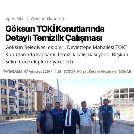
Ajans344
|
Göksun Haberleri
Göksun TOKİ Konutlarında
Detaylı Temizlik Çalışması
Göksun Belediyesi ekipleri, Devlettepe Mahallesi TOKİ
Konutlarında kapsamlı temizlik çalışması yaptı. Başkan
Selim Cüce ekipleri ziyaret etti.
YAYINLAMA: 07 Ağustos 2026 - 11:25
EDİTÖR: Kürşat Kerem Akçakale
MUHABİR