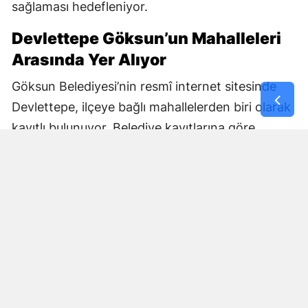
sağlaması hedefleniyor.
Devlettepe Göksun’un Mahalleleri
Arasında Yer Alıyor
Göksun Belediyesi’nin resmî internet sitesinde
Devlettepe, ilçeye bağlı mahallelerden biri olarak
kayıtlı bulunuyor. Belediye kayıtlarına göre
mahallenin muhtarlık bilgileri de kurumun
internet sitesi üzerinden yayımlanıyor.
Göksun Belediyesi, ilçe genelinde belediye
hizmetlerini mahalle bazında yürütürken,
Devlettepe Mahallesi TOKİ Konutlarında
gerçekleştirilen son çalışma da çevre temizliğine
yönelik saha faaliyetlerinin bir parçası oldu.
Çalışmaların ardından TOKİ yerleşkesinde daha