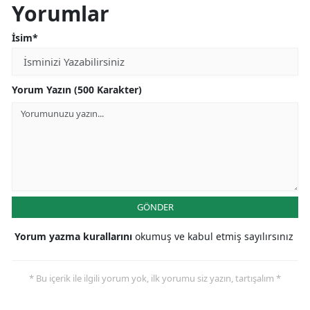
Yorumlar
İsim*
Yorum Yazın (500 Karakter)
GÖNDER
Yorum yazma kurallarını
okumuş ve kabul etmiş sayılırsınız
* Bu içerik ile ilgili yorum yok, ilk yorumu siz yazın, tartışalım *