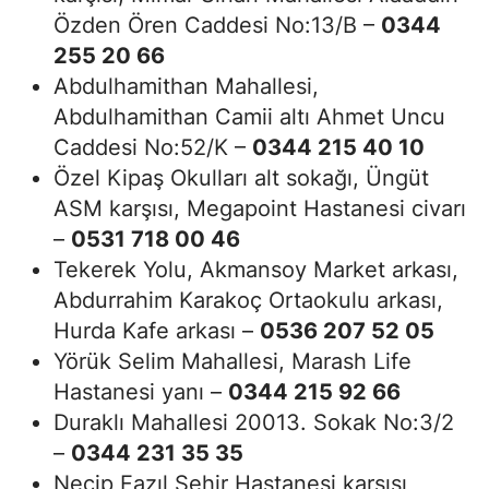
Özden Ören Caddesi No:13/B –
0344
255 20 66
Abdulhamithan Mahallesi,
Abdulhamithan Camii altı Ahmet Uncu
Caddesi No:52/K –
0344 215 40 10
Özel Kipaş Okulları alt sokağı, Üngüt
ASM karşısı, Megapoint Hastanesi civarı
–
0531 718 00 46
Tekerek Yolu, Akmansoy Market arkası,
Abdurrahim Karakoç Ortaokulu arkası,
Hurda Kafe arkası –
0536 207 52 05
Yörük Selim Mahallesi, Marash Life
Hastanesi yanı –
0344 215 92 66
Duraklı Mahallesi 20013. Sokak No:3/2
–
0344 231 35 35
Necip Fazıl Şehir Hastanesi karşısı,