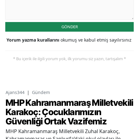
GÖNDER
Yorum yazma kurallarını
okumuş ve kabul etmiş sayılırsınız
* Bu içerik ile ilgili yorum yok, ilk yorumu siz yazın, tartışalım *
Ajans344
|
Gündem
MHP Kahramanmaraş Milletvekili
Karakoç: Çocuklarımızın
Güvenliği Ortak Vazifemiz
MHP Kahramanmaraş Milletvekili Zuhal Karakoç,
Kahramanmaraş ve Şanlıurfa’daki okul olayları ile