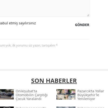
abul etmiş sayılırsınız
GÖNDER
yorum yok, ilk yorumu siz yazın, tartışalım *
SON HABERLER
Onikişubat'ta
Pazarcık’ta Yollar
Otomobilin Çarptığı
Büyükşehir’le
Çocuk Yaralandı
Yenileniyor