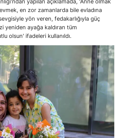
nlığı'ndan yapılan açıklamada, 'Anne olmak
sevmek, en zor zamanlarda bile evladına
sevgisiyle yön veren, fedakarlığıyla güç
zi yeniden ayağa kaldıran tüm
u olsun' ifadeleri kullanıldı.