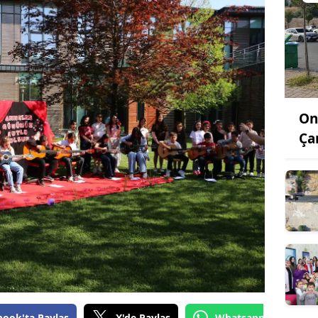
On
Ça
book'ta Paylaş
X'de Paylaş
Whatsapp'tan Gönde