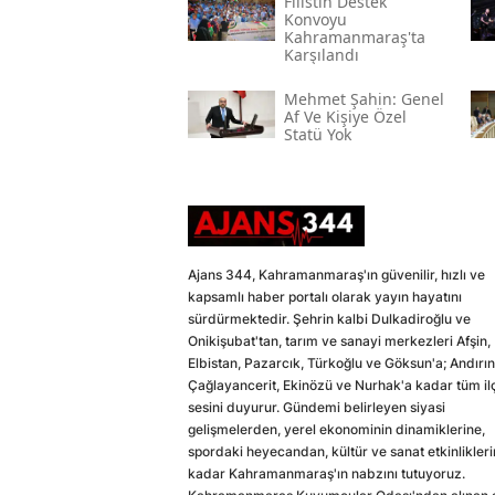
Filistin Destek
Konvoyu
Kahramanmaraş'ta
Karşılandı
Mehmet Şahin: Genel
Af Ve Kişiye Özel
Statü Yok
Ajans 344, Kahramanmaraş'ın güvenilir, hızlı ve
kapsamlı haber portalı olarak yayın hayatını
sürdürmektedir. Şehrin kalbi Dulkadiroğlu ve
Onikişubat'tan, tarım ve sanayi merkezleri Afşin,
Elbistan, Pazarcık, Türkoğlu ve Göksun'a; Andırın
Çağlayancerit, Ekinözü ve Nurhak'a kadar tüm il
sesini duyurur. Gündemi belirleyen siyasi
gelişmelerden, yerel ekonominin dinamiklerine,
spordaki heyecandan, kültür ve sanat etkinlikler
kadar Kahramanmaraş'ın nabzını tutuyoruz.