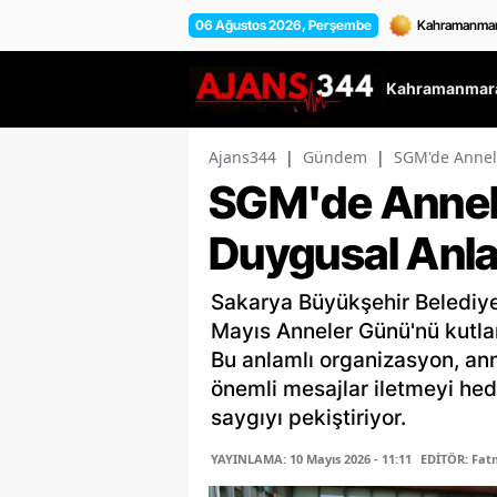
06 Ağustos 2026, Perşembe
Kahramanmara
Ajans344
|
Gündem
|
SGM'de Annel
SGM'de Annel
Duygusal Anla
Sakarya Büyükşehir Belediyes
Mayıs Anneler Günü'nü kutlam
Bu anlamlı organizasyon, an
önemli mesajlar iletmeyi hede
saygıyı pekiştiriyor.
YAYINLAMA: 10 Mayıs 2026 - 11:11
EDİTÖR: Fa