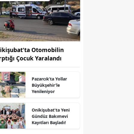
ikişubat'ta Otomobilin
rptığı Çocuk Yaralandı
Pazarcık’ta Yollar
Büyükşehir’le
Yenileniyor
Onikişubat'ta Yeni
Gündüz Bakımevi
Kayıtları Başladı!
r