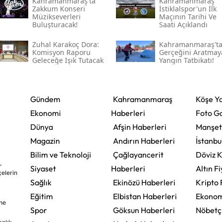
Kahramanmaraş'ta
Kahramanmaraş
Zakkum Konseri
İstiklalspor'un İlk
Müzikseverleri
Maçının Tarihi Ve
Buluşturacak!
Saati Açıklandı
Zuhal Karakoç Dora:
Kahramanmaraş't
Komisyon Raporu
Gerçeğini Aratmay
Geleceğe Işık Tutacak
Yangın Tatbikatı!
Gündem
Kahramanmaraş
Köşe Ya
Ekonomi
Haberleri
Foto Ga
Dünya
Afşin Haberleri
Manşet
Magazin
Andırın Haberleri
İstanbu
Bilim ve Teknoloji
Çağlayancerit
Döviz K
,
Siyaset
Haberleri
Altın Fi
çelerin
Sağlık
Ekinözü Haberleri
Kripto 
Eğitim
Elbistan Haberleri
Ekonom
ine
Spor
Göksun Haberleri
Nöbetç