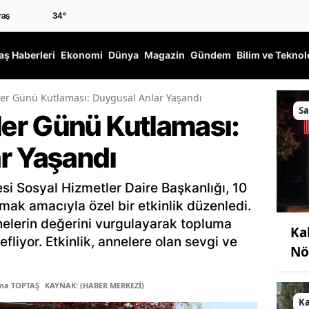
34
°
ş Haberleri
Ekonomi
Dünya
Magazin
Gündem
Bilim ve Teknol
er Günü Kutlaması: Duygusal Anlar Yaşandı
Sa
er Günü Kutlaması:
r Yaşandı
i Sosyal Hizmetler Daire Başkanlığı, 10
ak amacıyla özel bir etkinlik düzenledi.
nelerin değerini vurgulayarak topluma
Ka
fliyor. Etkinlik, annelere olan sevgi ve
Nö
tma TOPTAŞ
KAYNAK: (HABER MERKEZİ)
K