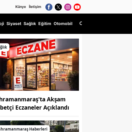
Künye
İletişim
oji
Siyaset
Sağlık
Eğitim
Otomobil
ğlık
hramanmaraş'ta Akşam
betçi Eczaneler Açıklandı
ahramanmaraş Haberleri