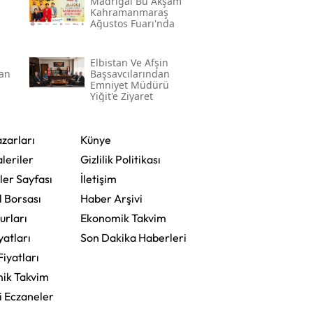
Madrigal Bu Akşam
Kahramanmaraş
Ağustos Fuarı'nda
a
Elbistan Ve Afşin
an
Başsavcılarından
Emniyet Müdürü
Yiğit'e Ziyaret
zarları
Künye
leriler
Gizlilik Politikası
ler Sayfası
İletişim
l Borsası
Haber Arşivi
urları
Ekonomik Takvim
yatları
Son Dakika Haberleri
Fiyatları
ik Takvim
i Eczaneler