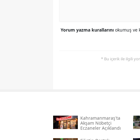
Yorum yazma kurallarını
okumuş ve k
* Bu içerik ile ilgili 
Kahramanmaraş'ta
Akşam Nöbetçi
Eczaneler Açıklandı