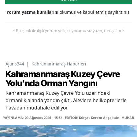
Yorum yazma kurallarını
okumuş ve kabul etmiş sayılırsınız
* Bu içerik ile ilgili yorum yok, ilk yorumu siz yazın, tartışalım *
Ajans344
|
Kahramanmaraş Haberleri
Kahramanmaraş Kuzey Çevre
Yolu’nda Orman Yangını
Kahramanmaraş Kuzey Çevre Yolu üzerindeki
ormanlık alanda yangın çıktı. Alevlere helikopterlerle
havadan müdahale ediliyor.
YAYINLAMA: 09 Ağustos 2026 - 15:54
EDİTÖR: Kürşat Kerem Akçakale
MUHABİR: