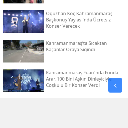
Oğuzhan Koç Kahramanmaraş
Başkonuş Yaylası'nda Ücretsiz
Konser Verecek
Kahramanmaraş’ta Sıcaktan
Kaçanlar Oraya Sığındı
Kahramanmaraş Fuarı'nda Funda
Arar, 100 Bini Aşkın Dinleyiciyle
Coşkulu Bir Konser Verdi
Gaziantep’te 4,5’lik Deprem:
Afad’dan Açıklama