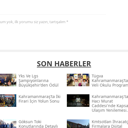
yorum yok, ilk yorumu siz yazın, tartışalım *
SON HABERLER
Yks Ve Lgs
Tügva
Şampiyonlarına
Kahramanmaraş’ta
Büyükşehir’den Ödül
Veli Okulu Program
Kahramanmaraş’ta İki
Kahramanmaraş't
Firari İçin Yolun Sonu
Hacı Murat
Caddesi'nde Kapsa
Ulaşım Yenilemesi
Başlatıldı
Göksun Toki̇
Kmtso’dan İhracatç
Konutlarında Detaylı
Firmalara Dijital