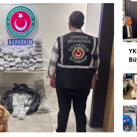
YK
Bü