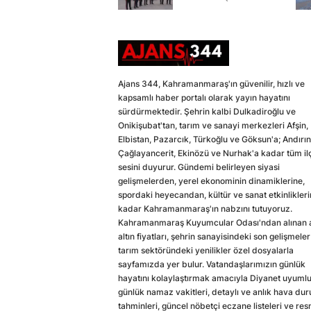
Ajans 344, Kahramanmaraş'ın güvenilir, hızlı ve
kapsamlı haber portalı olarak yayın hayatını
sürdürmektedir. Şehrin kalbi Dulkadiroğlu ve
Onikişubat'tan, tarım ve sanayi merkezleri Afşin,
Elbistan, Pazarcık, Türkoğlu ve Göksun'a; Andırın
Çağlayancerit, Ekinözü ve Nurhak'a kadar tüm il
sesini duyurur. Gündemi belirleyen siyasi
gelişmelerden, yerel ekonominin dinamiklerine,
spordaki heyecandan, kültür ve sanat etkinlikler
kadar Kahramanmaraş'ın nabzını tutuyoruz.
Kahramanmaraş Kuyumcular Odası'ndan alınan a
altın fiyatları, şehrin sanayisindeki son gelişmeler
tarım sektöründeki yenilikler özel dosyalarla
sayfamızda yer bulur. Vatandaşlarımızın günlük
hayatını kolaylaştırmak amacıyla Diyanet uyuml
günlük namaz vakitleri, detaylı ve anlık hava du
tahminleri, güncel nöbetçi eczane listeleri ve res