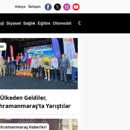
Künye
İletişim
oji
Siyaset
Sağlık
Eğitim
Otomobil
or
 Ülkeden Geldiler,
hramanmaraş’ta Yarıştılar
ahramanmaraş Haberleri