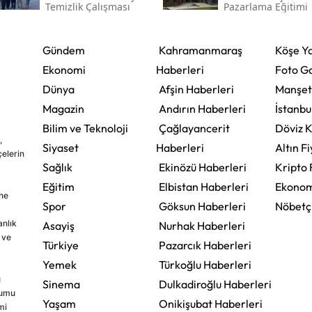
Temizlik Çalışması
Pazarlama Eğitimi
Gündem
Kahramanmaraş
Köşe Ya
Ekonomi
Haberleri
Foto Ga
Dünya
Afşin Haberleri
Manşet
Magazin
Andırın Haberleri
İstanbu
Bilim ve Teknoloji
Çağlayancerit
Döviz K
,
Siyaset
Haberleri
Altın Fi
çelerin
Sağlık
Ekinözü Haberleri
Kripto 
Eğitim
Elbistan Haberleri
Ekonom
ine
Spor
Göksun Haberleri
Nöbetç
nlık
Asayiş
Nurhak Haberleri
 ve
Türkiye
Pazarcık Haberleri
Yemek
Türkoğlu Haberleri
u
Sinema
Dulkadiroğlu Haberleri
rumu
Yaşam
Onikişubat Haberleri
mi