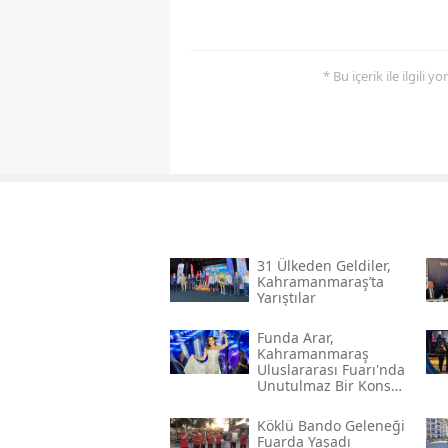
* Bu içerik ile ilgili 
31 Ülkeden Geldiler,
Kahramanmaraş’ta
Yarıştılar
Funda Arar,
Kahramanmaraş
Uluslararası Fuarı'nda
Unutulmaz Bir Konser
Verecek
Köklü Bando Geleneği
Fuarda Yaşadı