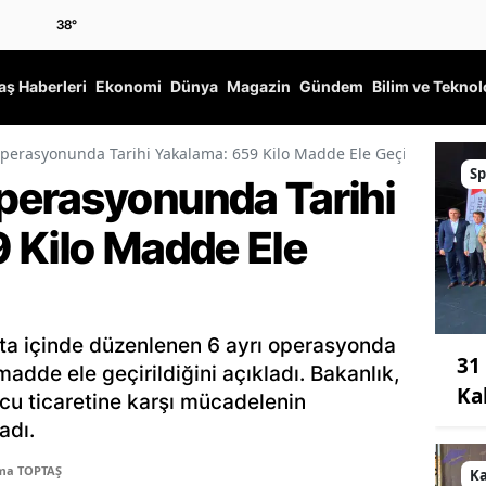
38
°
ş Haberleri
Ekonomi
Dünya
Magazin
Gündem
Bilim ve Teknol
erasyonunda Tarihi Yakalama: 659 Kilo Madde Ele Geçirildi!
Sp
perasyonunda Tarihi
 Kilo Madde Ele
afta içinde düzenlenen 6 ayrı operasyonda
31
adde ele geçirildiğini açıkladı. Bakanlık,
Ka
cu ticaretine karşı mücadelenin
adı.
tma TOPTAŞ
K