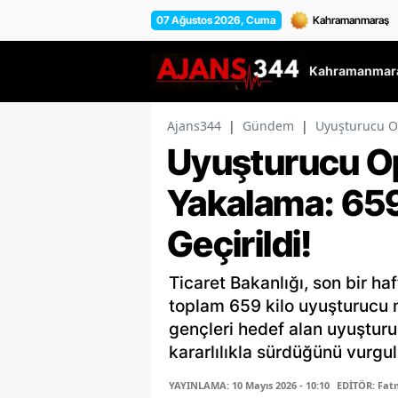
07 Ağustos 2026, Cuma
Kahramanmara
Ajans344
|
Gündem
|
Uyuşturucu Op
Uyuşturucu O
Yakalama: 659
Geçirildi!
Ticaret Bakanlığı, son bir h
toplam 659 kilo uyuşturucu m
gençleri hedef alan uyuşturu
kararlılıkla sürdüğünü vurgul
YAYINLAMA: 10 Mayıs 2026 - 10:10
EDİTÖR: Fa