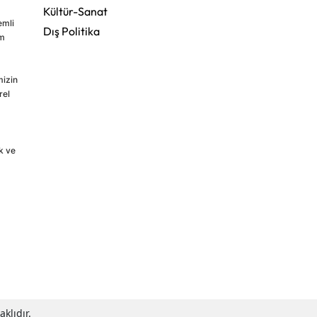
Kültür-Sanat
emli
Dış Politika
im
mizin
rel
k ve
klıdır.