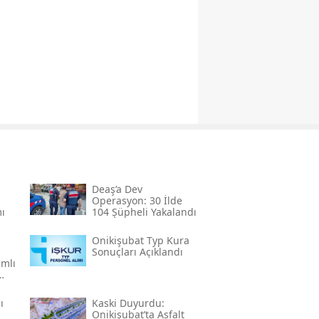
Deaş’a Dev
Operasyon: 30 İlde
ı
104 Şüpheli Yakalandı
a
Onikişubat Typ Kura
Sonuçları Açıklandı
mlı
ı
Kaski̇ Duyurdu:
Onikişubat’ta Asfalt