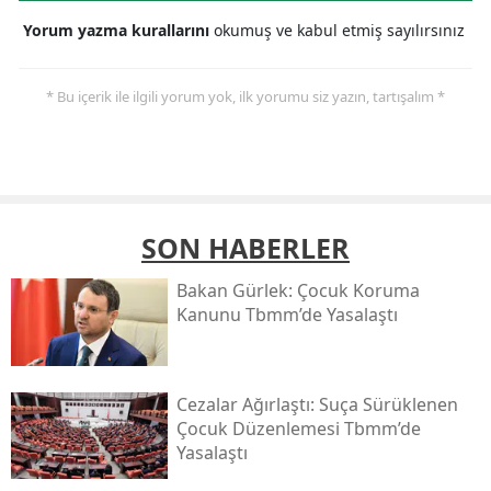
Yorum yazma kurallarını
okumuş ve kabul etmiş sayılırsınız
* Bu içerik ile ilgili yorum yok, ilk yorumu siz yazın, tartışalım *
SON HABERLER
Bakan Gürlek: Çocuk Koruma
Kanunu Tbmm’de Yasalaştı
Cezalar Ağırlaştı: Suça Sürüklenen
Çocuk Düzenlemesi Tbmm’de
Yasalaştı