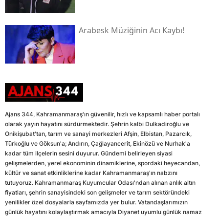
Arabesk Müziğinin Acı Kaybı!
Ajans 344, Kahramanmaraş'ın güvenilir, hızlı ve kapsamlı haber portalı
olarak yayın hayatını sürdürmektedir. Şehrin kalbi Dulkadiroğlu ve
Onikişubat'tan, tarım ve sanayi merkezleri Afşin, Elbistan, Pazarcık,
Türkoğlu ve Göksun'a; Andırın, Çağlayancerit, Ekinözü ve Nurhak'a
kadar tüm ilçelerin sesini duyurur. Gündemi belirleyen siyasi
gelişmelerden, yerel ekonominin dinamiklerine, spordaki heyecandan,
kültür ve sanat etkinliklerine kadar Kahramanmaraş'ın nabzını
tutuyoruz. Kahramanmaraş Kuyumcular Odası'ndan alınan anlık altın
fiyatları, şehrin sanayisindeki son gelişmeler ve tarım sektöründeki
yenilikler özel dosyalarla sayfamızda yer bulur. Vatandaşlarımızın
günlük hayatını kolaylaştırmak amacıyla Diyanet uyumlu günlük namaz