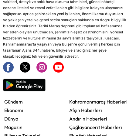
vakitleri, detaylı ve anlık hava durumu tahminleri, güncel nöbetçi
eczane listeleri ve resmi vefat ilanları gibi bilgilere kolayca ulaşmanızı
sağlıyoruz. Ayrıca şehirdeki en yeni iş ilanları, önemli kamu duyuruları
ve yaklaşan yerel ve genel seçim sonuçları hakkında en doğru bilgiyi ilk
bizden öğrenirsiniz. Tarihi Maraş depremi gibi toplumsal hafızamızda
yer eden olayları unutmadan, şehrimizin eşsiz gastronomisini, yöresel
lezzetlerini ve kültürel mirasını da sayfalarımıza taşıyoruz. Kısacası,
Kahramanmaraş'ta yaşayan veya bu şehre gönül vermiş herkes için
tasarlanan Ajans 344, habere, bilgiye ve aradığınız her şeye
ulaşabileceğiniz tek ve en güvenilir adrestir.
Gündem
Kahramanmaraş Haberleri
Ekonomi
Afşin Haberleri
Dünya
Andırın Haberleri
Magazin
Çağlayancerit Haberleri
Bilim ve Teknoloji
Ekinözü Haberleri