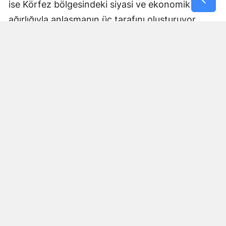
ise Körfez bölgesindeki siyasi ve ekonomik
ağırlığıyla anlaşmanın üç tarafını oluşturuyor.
Anlaşmanın nasıl uygulanacağı, ortak savunma
yükümlülüğünün hangi mekanizmalar üzerinden
işletileceği ve askeri koordinasyonun kapsamına
ilişkin ayrıntılar ise ilerleyen dönemde daha fazla
netlik kazanacak.
Bölgesel güvenlik dengeleri
açısından dikkat çekici adım
Üçlü anlaşma, Orta Doğu ve Güney Asya'daki
güvenlik dengeleri açısından da önem taşıyor.
Uluslararası basında anlaşma, NATO'nun kolektif
savunma yaklaşımına benzer bir düzenleme
olarak değerlendiriliyor.