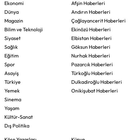
Ekonomi
Afşin Haberleri
Dünya
Andırın Haberleri
Magazin
Çağlayancerit Haberleri
Bilim ve Teknoloji
Ekinözü Haberleri
Siyaset
Elbistan Haberleri
Sağlık
Göksun Haberleri
Eğitim
Nurhak Haberleri
Spor
Pazarcık Haberleri
Asayiş
Türkoğlu Haberleri
Türkiye
Dulkadiroğlu Haberleri
Yemek
Onikişubat Haberleri
Sinema
Yaşam
Kültür-Sanat
Dış Politika
Köşe Yazarları
Künye