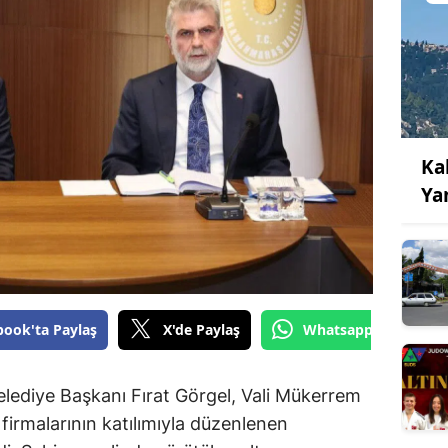
Ka
Ya
book'ta Paylaş
X'de Paylaş
Whatsapp'tan Gönde
ediye Başkanı Fırat Görgel, Vali Mükerrem
 firmalarının katılımıyla düzenlenen