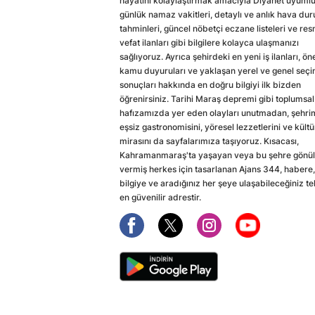
hayatını kolaylaştırmak amacıyla Diyanet uyuml
günlük namaz vakitleri, detaylı ve anlık hava du
tahminleri, güncel nöbetçi eczane listeleri ve res
vefat ilanları gibi bilgilere kolayca ulaşmanızı
sağlıyoruz. Ayrıca şehirdeki en yeni iş ilanları, ön
kamu duyuruları ve yaklaşan yerel ve genel seç
sonuçları hakkında en doğru bilgiyi ilk bizden
öğrenirsiniz. Tarihi Maraş depremi gibi toplumsal
hafızamızda yer eden olayları unutmadan, şehri
eşsiz gastronomisini, yöresel lezzetlerini ve kültü
mirasını da sayfalarımıza taşıyoruz. Kısacası,
Kahramanmaraş'ta yaşayan veya bu şehre gönül
vermiş herkes için tasarlanan Ajans 344, habere,
bilgiye ve aradığınız her şeye ulaşabileceğiniz te
en güvenilir adrestir.