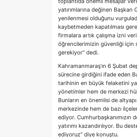
toplantıda önemli mesajlar verd
yatırımlarına değinen Başkan G
yenilenmesi olduğunu vurguladı
kaybetmeden kapatılması gerek
firmalara artık çalışma izni v
öğrencilerimizin güvenliği için
gerekiyor” dedi.
Kahramanmaraş’ın 6 Şubat depr
sürecine girdiğini ifade eden B
tarihinin en büyük felaketini
yönetimler hem de merkezi hük
Bunların en önemlisi de altyapı y
merkezinde hem de bazı ilçeler
ediyor. Cumhurbaşkanımızın des
yatırımı kazandırılıyor. Bu des
ediyoruz” diye konuştu.