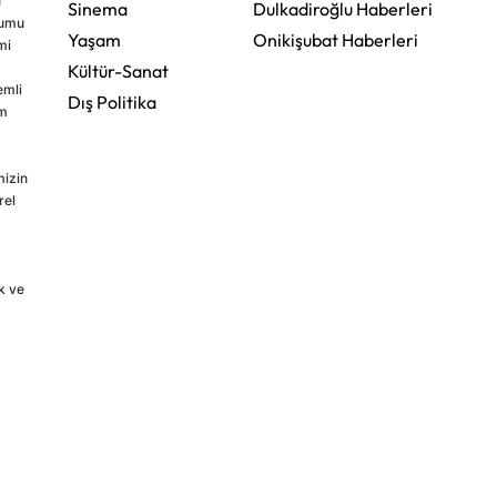
u
Sinema
Dulkadiroğlu Haberleri
rumu
Yaşam
Onikişubat Haberleri
mi
Kültür-Sanat
emli
Dış Politika
im
mizin
rel
k ve