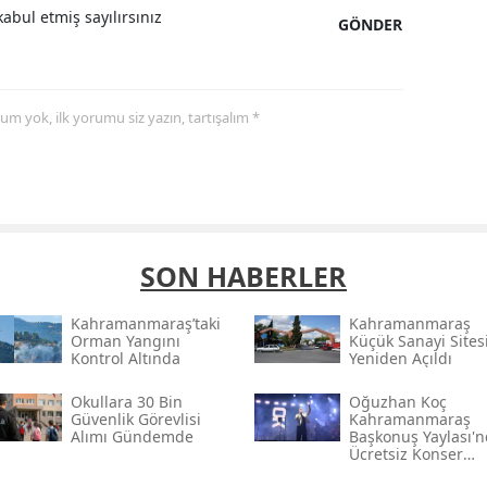
abul etmiş sayılırsınız
GÖNDER
yorum yok, ilk yorumu siz yazın, tartışalım *
SON HABERLER
Kahramanmaraş’taki
Kahramanmaraş
Orman Yangını
Küçük Sanayi Sites
Kontrol Altında
Yeniden Açıldı
Okullara 30 Bin
Oğuzhan Koç
Güvenlik Görevlisi
Kahramanmaraş
Alımı Gündemde
Başkonuş Yaylası'
Ücretsiz Konser
Verecek