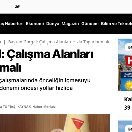
36
°
ş Haberleri
Ekonomi
Dünya
Magazin
Gündem
Bilim ve Teknol
i
|
Başkan Görgel: Çalışma Alanları Hızla Toparlanmalı
K
: Çalışma Alanları
malı
 çalışmalarında önceliğin içmesuyu
dönemi öncesi yollar hızlıca
Ka
39
ma TOPTAŞ
KAYNAK: Haber Merkezi
K