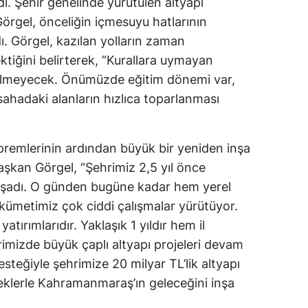
i. Şehir genelinde yürütülen altyapı
örgel, önceliğin içmesuyu hatlarının
. Görgel, kazılan yolların zaman
tiğini belirterek, “Kurallara uymayan
erilmeyecek. Önümüzde eğitim dönemi var,
 sahadaki alanların hızlıca toparlanması
emlerinin ardından büyük bir yeniden inşa
aşkan Görgel, “Şehrimiz 2,5 yıl önce
 yaşadı. O günden bugüne kadar hem yerel
ümetimiz çok ciddi çalışmalar yürütüyor.
atırımlarıdır. Yaklaşık 1 yıldır hem il
imizde büyük çaplı altyapı projeleri devam
teğiyle şehrimize 20 milyar TL’lik altyapı
teklerle Kahramanmaraş’ın geleceğini inşa