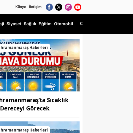
Künye
İletişim
oji
Siyaset
Sağlık
Eğitim
Otomobil
ahramanmaraş Haberleri
hramanmaraş’ta Sıcaklık
 Dereceyi Görecek
ahramanmaraş Haberleri