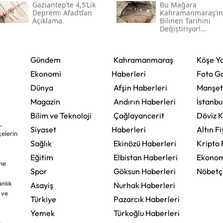
Gaziantep’te 4,5’lik
Bu Mağara
Deprem: Afad’dan
Kahramanmaraş’ın
Açıklama
Bilinen Tarihini
Değiştiriyor!
Kahramanmaraş'ın
Eski Yerleşim İzleri
Gündem
Kahramanmaraş
Köşe Ya
Ekonomi
Haberleri
Foto Ga
Dünya
Afşin Haberleri
Manşet
Magazin
Andırın Haberleri
İstanbu
Bilim ve Teknoloji
Çağlayancerit
Döviz K
,
Siyaset
Haberleri
Altın Fi
çelerin
Sağlık
Ekinözü Haberleri
Kripto 
Eğitim
Elbistan Haberleri
Ekonom
ine
Spor
Göksun Haberleri
Nöbetç
nlık
Asayiş
Nurhak Haberleri
 ve
Türkiye
Pazarcık Haberleri
Yemek
Türkoğlu Haberleri