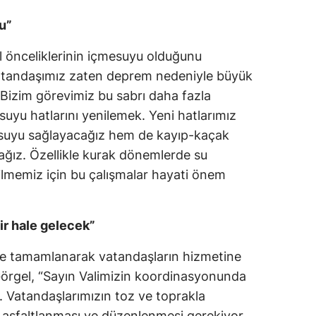
u”
l önceliklerinin içmesuyu olduğunu
atandaşımız zaten deprem nedeniyle büyük
. Bizim görevimiz bu sabrı daha fazla
yu hatlarını yenilemek. Yeni hatlarımız
esuyu sağlayacağız hem de kayıp-kaçak
cağız. Özellikle kurak dönemlerde su
bilmemiz için bu çalışmalar hayati önem
lir hale gelecek”
ede tamamlanarak vatandaşların hizmetine
Görgel, “Sayın Valimizin koordinasyonunda
. Vatandaşlarımızın toz ve toprakla
a asfaltlanması ve düzenlenmesi gerekiyor.