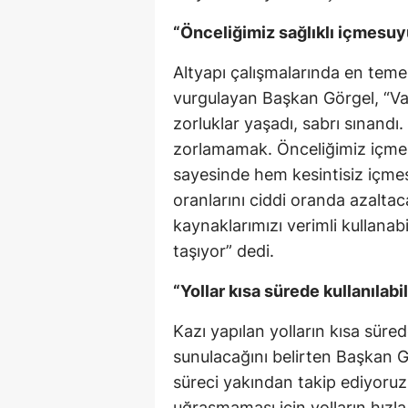
“Önceliğimiz sağlıklı içmesuy
Altyapı çalışmalarında en teme
vurgulayan Başkan Görgel, “V
zorluklar yaşadı, sabrı sınandı
zorlamamak. Önceliğimiz içmesu
sayesinde hem kesintisiz içm
oranlarını ciddi oranda azalta
kaynaklarımızı verimli kullana
taşıyor” dedi.
“Yollar kısa sürede kullanılabi
Kazı yapılan yolların kısa sür
sunulacağını belirten Başkan 
süreci yakından takip ediyoruz
uğraşmaması için yolların hızl