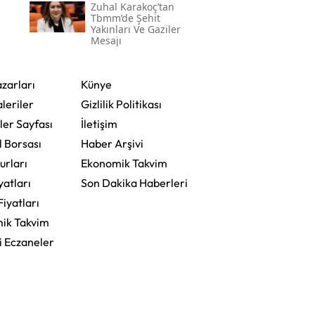
Zuhal Karakoç’tan
Tbmm’de Şehit
Yakınları Ve Gaziler
Mesajı
 En
zarları
Künye
leriler
Gizlilik Politikası
ler Sayfası
İletişim
l Borsası
Haber Arşivi
urları
Ekonomik Takvim
yatları
Son Dakika Haberleri
Fiyatları
ik Takvim
i Eczaneler