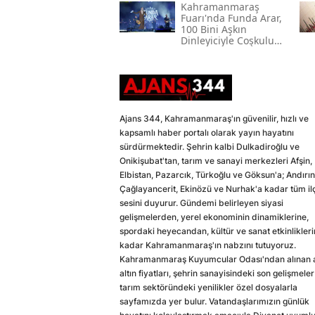
Kahramanmaraş
Fuarı'nda Funda Arar,
100 Bini Aşkın
Dinleyiciyle Coşkulu
Bir Konser Verdi
Ajans 344, Kahramanmaraş'ın güvenilir, hızlı ve
kapsamlı haber portalı olarak yayın hayatını
sürdürmektedir. Şehrin kalbi Dulkadiroğlu ve
Onikişubat'tan, tarım ve sanayi merkezleri Afşin,
Elbistan, Pazarcık, Türkoğlu ve Göksun'a; Andırın
Çağlayancerit, Ekinözü ve Nurhak'a kadar tüm il
sesini duyurur. Gündemi belirleyen siyasi
gelişmelerden, yerel ekonominin dinamiklerine,
spordaki heyecandan, kültür ve sanat etkinlikler
kadar Kahramanmaraş'ın nabzını tutuyoruz.
Kahramanmaraş Kuyumcular Odası'ndan alınan a
altın fiyatları, şehrin sanayisindeki son gelişmeler
tarım sektöründeki yenilikler özel dosyalarla
sayfamızda yer bulur. Vatandaşlarımızın günlük