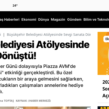
24
°
ş Haberleri
Ekonomi
Dünya
Magazin
Gündem
Bilim ve Teknol
i
|
Büyükşehir Belediyesi Atölyesinde Sevgi Sanata Dönüştü!
E
lediyesi Atölyesinde
Dönüştü!
ler Günü dolayısıyla Piazza AVM'de
 etkinliği gerçekleştirdi. Bu özel
ukların bir araya gelmesini sağlarken,
20
rladıkları çalışmaları annelerine hediye
So
ı.
Aç
tma TOPTAŞ
KAYNAK: (HABER MERKEZİ)