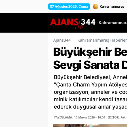
07 Ağustos 2026, Cuma
Kahramanmara
Ajans344
|
Kahramanmaraş Haberler
Büyükşehir Be
Sevgi Sanata 
Büyükşehir Belediyesi, Anne
"Çanta Charm Yapım Atölyesi"
organizasyon, anneler ve çoc
minik katılımcılar kendi tasa
ederek duygusal anlar yaşad
YAYINLAMA: 10 Mayıs 2026 - 16:04
EDİTÖR: Fa