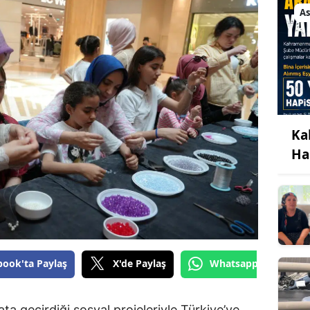
As
Ka
Ha
book'ta Paylaş
X'de Paylaş
Whatsapp'tan Gönde
ta geçirdiği sosyal projeleriyle Türkiye’ye