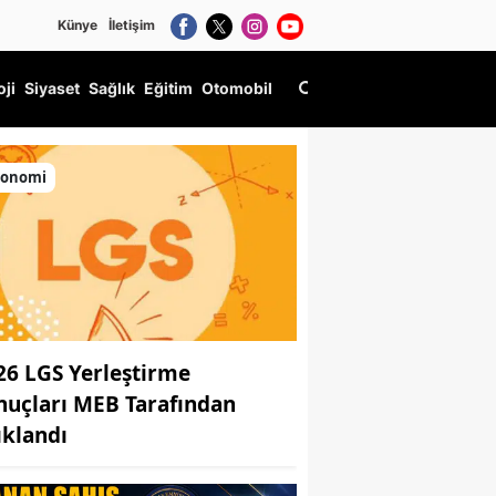
Künye
İletişim
oji
Siyaset
Sağlık
Eğitim
Otomobil
konomi
26 LGS Yerleştirme
nuçları MEB Tarafından
ıklandı