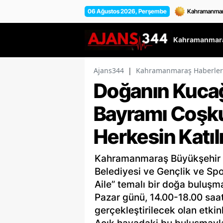
06 Ağustos 2026, Perşembe
Kahramanmara
Ajans344
|
Kahramanmaraş Haberler
Doğanın Kucağ
Bayramı Coşku
Herkesin Katıl
Kahramanmaraş Büyükşehir Be
Belediyesi ve Gençlik ve Spor
Aile” temalı bir doğa buluşm
Pazar günü, 14.00-18.00 saat
gerçekleştirilecek olan etkinl