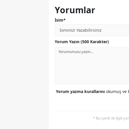
Yorumlar
İsim*
Yorum Yazın (500 Karakter)
Yorum yazma kurallarını
okumuş ve k
* Bu içerik ile ilgili 