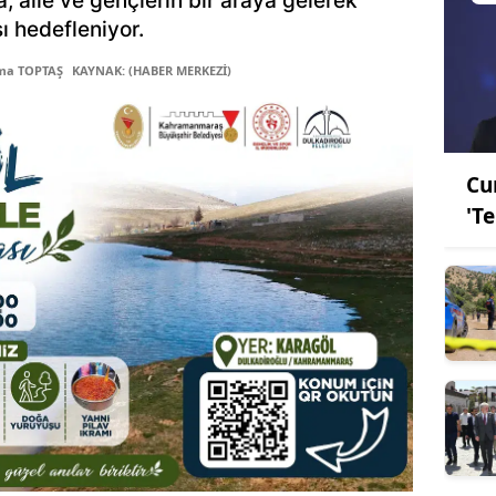
 aile ve gençlerin bir araya gelerek
ı hedefleniyor.
tma TOPTAŞ
KAYNAK: (HABER MERKEZİ)
Cu
'T