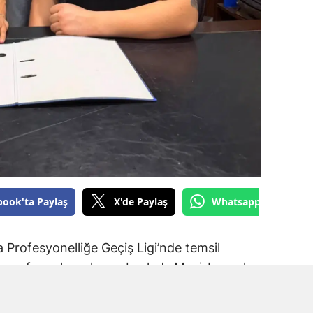
book'ta Paylaş
X'de Paylaş
Whatsapp'tan Gönde
Profesyonelliğe Geçiş Ligi’nde temsil
ransfer çalışmalarına başladı. Mavi-beyazlı
a Spor forması giyen Muhammet Kadir Arslan
.