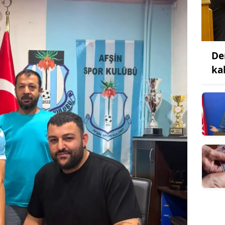
De
ka