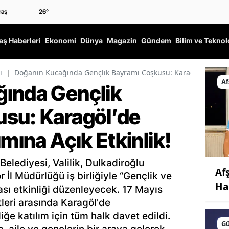
26
°
ş Haberleri
Ekonomi
Dünya
Magazin
Gündem
Bilim ve Teknol
i
|
Doğanın Kucağında Gençlik Bayramı Coşkusu: Karagöl’de Herkesi
Af
ında Gençlik
su: Karagöl’de
ımına Açık Etkinlik!
lediyesi, Valilik, Dulkadiroğlu
Af
 İl Müdürlüğü iş birliğiyle “Gençlik ve
Ha
ası etkinliği düzenleyecek. 17 Mayıs
leri arasında Karagöl'de
iğe katılım için tüm halk davet edildi.
G