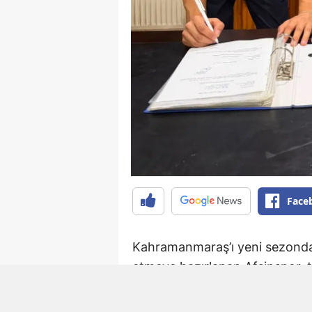
Face
Kahramanmaraş’ı yeni sezonda 
etmeye hazırlanan Afşinspor, t
ekip, son olarak Elbistan Fed
ve Ali Çam ile anlaşmaya vardı