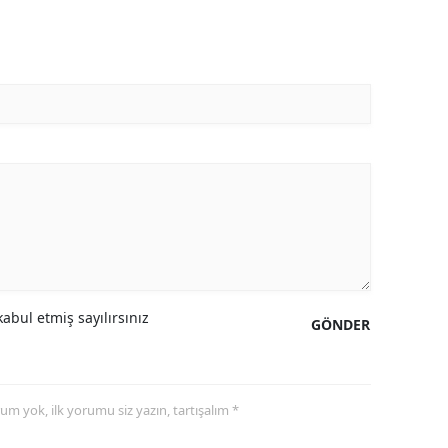
abul etmiş sayılırsınız
GÖNDER
yorum yok, ilk yorumu siz yazın, tartışalım *