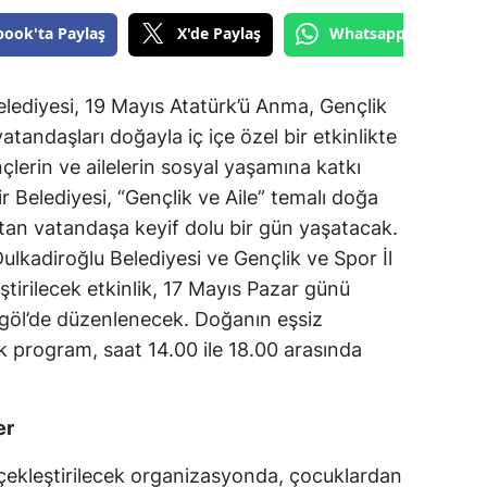
book'ta Paylaş
X'de Paylaş
Whatsapp'tan Gönde
ediyesi, 19 Mayıs Atatürk’ü Anma, Gençlik
andaşları doğayla iç içe özel bir etkinlikte
lerin ve ailelerin sosyal yaşamına katkı
Belediyesi, “Gençlik ve Aile” temalı doğa
tan vatandaşa keyif dolu bir gün yaşatacak.
Dulkadiroğlu Belediyesi ve Gençlik ve Spor İl
ştirilecek etkinlik, 17 Mayıs Pazar günü
göl’de düzenlenecek. Doğanın eşsiz
k program, saat 14.00 ile 18.00 arasında
er
rçekleştirilecek organizasyonda, çocuklardan