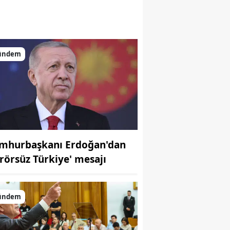
ündem
mhurbaşkanı Erdoğan'dan
erörsüz Türkiye' mesajı
ündem