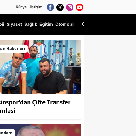
Künye
İletişim
oji
Siyaset
Sağlık
Eğitim
Otomobil
n Katılımına Açık Etkinlik!
şin Haberleri
şinspor’dan Çifte Transfer
mlesi
ündem