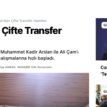
or’dan Çifte Transfer Hamlesi
G
Çifte Transfer
 Muhammet Kadir Arslan ile Ali Çam’ı
lışmalarına hızlı başladı.
Cu
tiye ARIKAN
MUHABİR: Elife Karaarslan
'T
G