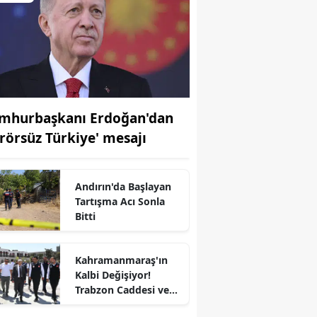
mhurbaşkanı Erdoğan'dan
erörsüz Türkiye' mesajı
Andırın'da Başlayan
Tartışma Acı Sonla
Bitti
Kahramanmaraş'ın
Kalbi Değişiyor!
Trabzon Caddesi ve
Demirciler Çarşısı'nda