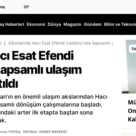
25
°
ş Haberleri
Ekonomi
Dünya
Magazin
Gündem
Bilim ve Teknol
i
|
Elbistan'da Hacı Esat Efendi Caddesi'nde kapsamlı ulaşım projel
Sa
cı Esat Efendi
apsamlı ulaşım
ıldı
tan’ın en önemli ulaşım akslarından Hacı
Mü
samlı dönüşüm çalışmalarına başladı.
On
ndaki arter ilk etapta baştan sona
Ka
ak.
atma TOPTAŞ
KAYNAK: (HABER MERKEZİ)