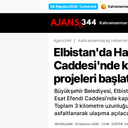
08 Ağustos 2026, Cumartesi
Kahramanmara
Ajans344
|
Kahramanmaraş Haberler
Elbistan'da Ha
Caddesi'nde k
projeleri başlat
Büyükşehir Belediyesi, Elbis
Esat Efendi Caddesi’nde kap
Toplam 3 kilometre uzunluğu
asfaltlanarak ulaşıma açılac
YAYINLAMA: 10 Haziran 2026 - 13:48
EDİTÖR: F