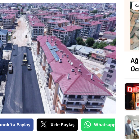
K
Ağ
Üc
book'ta Paylaş
X'de Paylaş
Whatsapp'tan Gönde