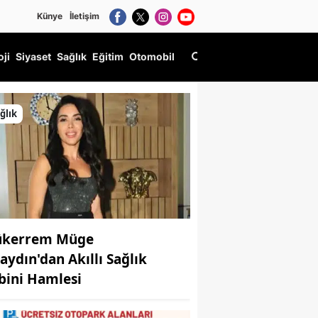
Künye
İletişim
oji
Siyaset
Sağlık
Eğitim
Otomobil
eri başlatıldı
ğlık
kerrem Müge
aydın'dan Akıllı Sağlık
bini Hamlesi