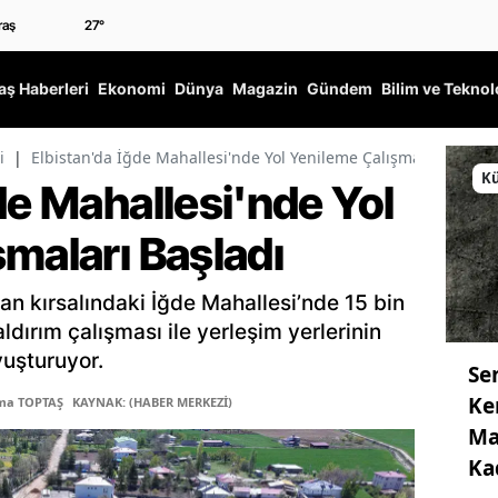
27
°
ş Haberleri
Ekonomi
Dünya
Magazin
Gündem
Bilim ve Teknol
i
|
Elbistan'da İğde Mahallesi'nde Yol Yenileme Çalışmaları Başlad
Kü
de Mahallesi'nde Yol
maları Başladı
an kırsalındaki İğde Mahallesi’nde 15 bin
ldırım çalışması ile yerleşim yerlerinin
uşturuyor.
Se
Ke
tma TOPTAŞ
KAYNAK: (HABER MERKEZİ)
Ma
Ka