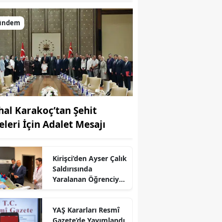
ündem
hal Karakoç’tan Şehit
eleri İçin Adalet Mesajı
Kirişci’den Ayser Çalık
r
Saldırısında
Yaralanan Öğrenciye
Ziyaret
YAŞ Kararları Resmî
Gazete’de Yayımlandı