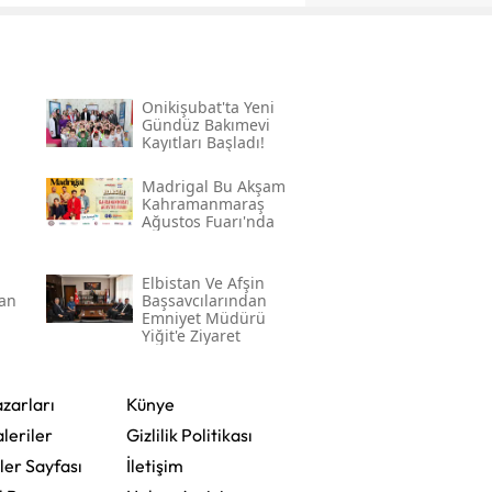
Onikişubat'ta Yeni
Gündüz Bakımevi
Kayıtları Başladı!
Madrigal Bu Akşam
Kahramanmaraş
Ağustos Fuarı'nda
a
Elbistan Ve Afşin
an
Başsavcılarından
Emniyet Müdürü
Yiğit'e Ziyaret
zarları
Künye
leriler
Gizlilik Politikası
ler Sayfası
İletişim