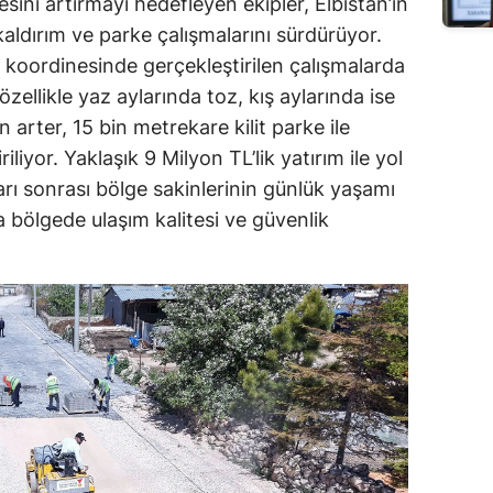
esini artırmayı hedefleyen ekipler, Elbistan’ın
kaldırım ve parke çalışmalarını sürdürüyor.
ı koordinesinde gerçekleştirilen çalışmalarda
zellikle yaz aylarında toz, kış aylarında ise
arter, 15 bin metrekare kilit parke ile
riliyor. Yaklaşık 9 Milyon TL’lik yatırım ile yol
ları sonrası bölge sakinlerinin günlük yaşamı
 bölgede ulaşım kalitesi ve güvenlik