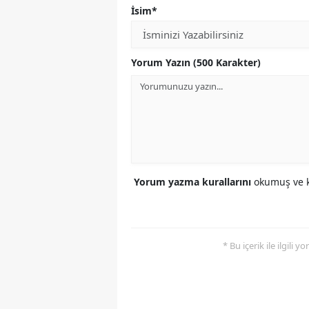
İsim*
Yorum Yazın (500 Karakter)
Yorum yazma kurallarını
okumuş ve k
* Bu içerik ile ilgili 