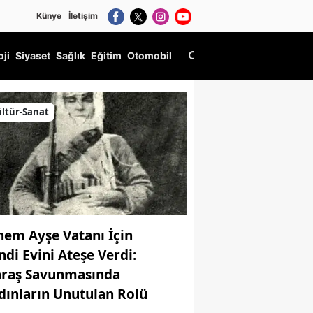
Künye
İletişim
oji
Siyaset
Sağlık
Eğitim
Otomobil
ı
ltür-Sanat
nem Ayşe Vatanı İçin
ndi Evini Ateşe Verdi:
raş Savunmasında
dınların Unutulan Rolü