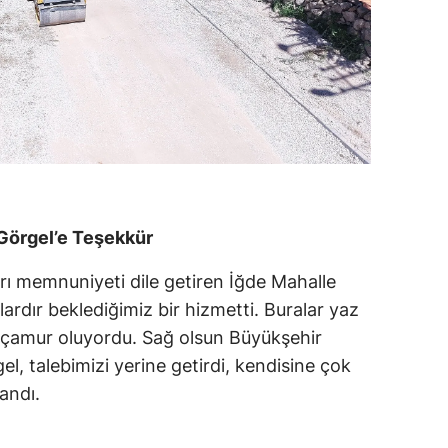
Görgel’e Teşekkür
rı memnuniyeti dile getiren İğde Mahalle
ardır beklediğimiz bir hizmetti. Buralar yaz
se çamur oluyordu. Sağ olsun Büyükşehir
l, talebimizi yerine getirdi, kendisine çok
landı.