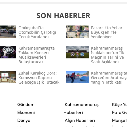
SON HABERLER
Onikişubat'ta
Pazarcık’ta Yollar
Otomobilin Çarptığı
Büyükşehir’le
Çocuk Yaralandı
Yenileniyor
Kahramanmaraş'ta
Kahramanmaraş
Zakkum Konseri
İstiklalspor'un İlk
Müzikseverleri
Maçının Tarihi Ve
Buluşturacak!
Saati Açıklandı
Zuhal Karakoç Dora:
Kahramanmaraş't
Komisyon Raporu
Gerçeğini Aratmay
Geleceğe Işık Tutacak
Yangın Tatbikatı!
Gündem
Kahramanmaraş
Köşe Ya
Ekonomi
Haberleri
Foto Ga
Dünya
Afşin Haberleri
Manşet