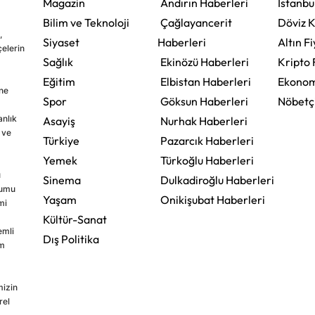
Magazin
Andırın Haberleri
İstanbu
Bilim ve Teknoloji
Çağlayancerit
Döviz K
,
Siyaset
Haberleri
Altın Fi
çelerin
Sağlık
Ekinözü Haberleri
Kripto 
Eğitim
Elbistan Haberleri
Ekonom
ine
Spor
Göksun Haberleri
Nöbetç
nlık
Asayiş
Nurhak Haberleri
 ve
Türkiye
Pazarcık Haberleri
Yemek
Türkoğlu Haberleri
u
Sinema
Dulkadiroğlu Haberleri
rumu
Yaşam
Onikişubat Haberleri
mi
Kültür-Sanat
emli
Dış Politika
im
mizin
rel