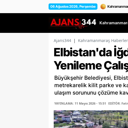
06 Ağustos 2026, Perşembe
Kahramanmara
Ajans344
|
Kahramanmaraş Haberler
Elbistan'da İğ
Yenileme Çalış
Büyükşehir Belediyesi, Elbist
metrekarelik kilit parke ve ka
ulaşım sorununu çözüme kav
YAYINLAMA: 11 Mayıs 2026 - 15:51
EDİTÖR: Fa