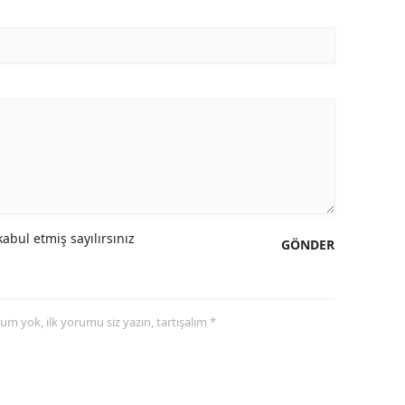
abul etmiş sayılırsınız
GÖNDER
yorum yok, ilk yorumu siz yazın, tartışalım *