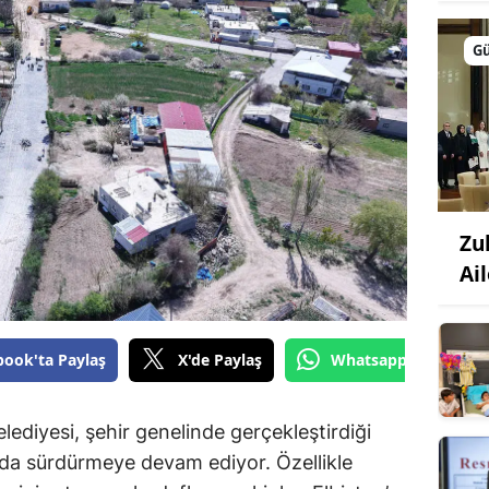
G
Zu
Ail
book'ta Paylaş
X'de Paylaş
Whatsapp'tan Gönde
diyesi, şehir genelinde gerçekleştirdiği
a da sürdürmeye devam ediyor. Özellikle