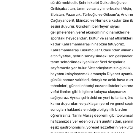
sürdürmektedir. Şehrin kalbi Dulkadiroğlu ve
Onikişubat'tan, tarım ve sanayi merkezleri Afşin,
Elbistan, Pazarcık, Türkoğlu ve Göksun'a; Andırın
Çağlayancerit, Ekinözü ve Nurhak'a kadar tüm il
sesini duyurur. Gündemi belirleyen siyasi
gelişmelerden, yerel ekonominin dinamiklerine,
spordaki heyecandan, kültür ve sanat etkinlikler
kadar Kahramanmaraş'ın nabzını tutuyoruz.
Kahramanmaraş Kuyumcular Odası'ndan alınan a
altın fiyatları, şehrin sanayisindeki son gelişmeler
tarım sektöründeki yenilikler özel dosyalarla
sayfamızda yer bulur. Vatandaşlarımızın günlük
hayatını kolaylaştırmak amacıyla Diyanet uyuml
günlük namaz vakitleri, detaylı ve anlık hava du
tahminleri, güncel nöbetçi eczane listeleri ve res
vefat ilanları gibi bilgilere kolayca ulaşmanızı
sağlıyoruz. Ayrıca şehirdeki en yeni iş ilanları, ön
kamu duyuruları ve yaklaşan yerel ve genel seç
sonuçları hakkında en doğru bilgiyi ilk bizden
öğrenirsiniz. Tarihi Maraş depremi gibi toplumsal
hafızamızda yer eden olayları unutmadan, şehri
eşsiz gastronomisini, yöresel lezzetlerini ve kültü