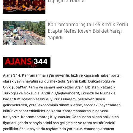
Ligi İçin 3 Hamle
Kahramanmaraş'ta 145 Km'lik Zorlu
Etapta Nefes Kesen Bisiklet Yarışı
Yapıldı
Ajans 344, Kahramanmaraş'ın güvenilir, hızlı ve kapsamlı haber portalı
olarak yayın hayatını sürdürmektedir. Şehrin kalbi Dulkadiroğlu ve
Onikişubat'tan, tarım ve sanayi merkezleri Afşin, Elbistan, Pazarcık,
Türkoğlu ve Göksun'a; Andırın, Çağlayancerit, Ekinözü ve Nurhak'a
kadar tüm ilçelerin sesini duyurur. Gündemi belirleyen siyasi
gelişmelerden, yerel ekonominin dinamiklerine, spordaki heyecandan,
kültür ve sanat etkinliklerine kadar Kahramanmaraş'ın nabzını
tutuyoruz. Kahramanmaraş Kuyumcular Odası'ndan alınan anlık altın
fiyatları, şehrin sanayisindeki son gelişmeler ve tarım sektöründeki
yenilikler özel dosyalarla sayfamızda yer bulur. Vatandaşlarımızın