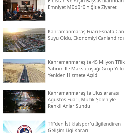
Elbistan Ve Afşin Başsavcılarından
Emniyet Müdürü Yiğit'e Ziyaret
Kahramanmaraş Fuarı Esnafa Can
Suyu Oldu, Ekonomiyi Canlandırdı
Kahramanmaraş'ta 45 Milyon Tl’lik
Yatırım Ile Maksutuşağı Grup Yolu
Yeniden Hizmete Açıldı
Kahramanmaraş'ta Uluslararası
Ağustos Fuarı, Müzik Şöleniyle
Renkli Anlar Sundu
Tff'den İstiklalspor'u İlgilendiren
Gelişim Ligi Kararı