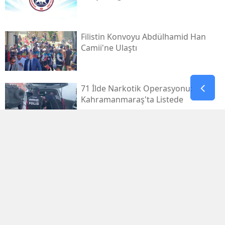
Filistin Konvoyu Abdülhamid Han
Camii'ne Ulaştı
71 İlde Narkotik Operasyonu:
Kahramanmaraş'ta Listede
Kahramanmaraş Deprem
Davalarında 14 Dosya Yargıtay'da
Osman Yenipınar'a Pençe 46'tan
Anlamlı Ziyaret