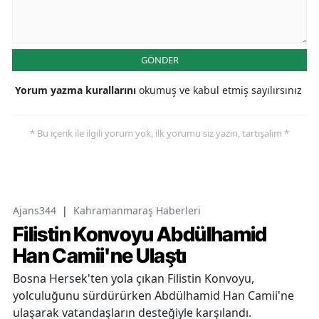
GÖNDER
Yorum yazma kurallarını
okumuş ve kabul etmiş sayılırsınız
* Bu içerik ile ilgili yorum yok, ilk yorumu siz yazın, tartışalım *
Ajans344
|
Kahramanmaraş Haberleri
Filistin Konvoyu Abdülhamid
Han Camii'ne Ulaştı
Bosna Hersek'ten yola çıkan Filistin Konvoyu,
yolculuğunu sürdürürken Abdülhamid Han Camii'ne
ulaşarak vatandaşların desteğiyle karşılandı.