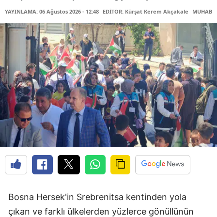
YAYINLAMA: 06 Ağustos 2026 - 12:48
EDİTÖR: Kürşat Kerem Akçakale
MUHABİR:
Bosna Hersek'in Srebrenitsa kentinden yola
çıkan ve farklı ülkelerden yüzlerce gönüllünün