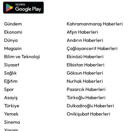
Gündem
Kahramanmaraş Haberleri
Ekonomi
Afşin Haberleri
Dünya
Andırın Haberleri
Magazin
Çağlayancerit Haberleri
Bilim ve Teknoloji
Ekinözü Haberleri
Siyaset
Elbistan Haberleri
Sağlık
Göksun Haberleri
Eğitim
Nurhak Haberleri
Spor
Pazarcık Haberleri
Asayiş
Türkoğlu Haberleri
Türkiye
Dulkadiroğlu Haberleri
Yemek
Onikişubat Haberleri
Sinema
Yaşam