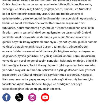
Onikişubat'tan, tarım ve sanayi merkezleri Afşin, Elbistan, Pazarcık,
Türkoğlu ve Göksun'a; Andırın, Çağlayancerit, Ekinözü ve Nurhak'a
kadar tüm ilçelerin sesini duyurur. Gündemi belirleyen siyasi
gelişmelerden, yerel ekonominin dinamiklerine, spordaki heyecandan,
kültür ve sanat etkinliklerine kadar Kahramanmaraş'ın nabzını
tutuyoruz. Kahramanmaraş Kuyumcular Odası'ndan alınan anlık altın
fiyatları, şehrin sanayisindeki son gelişmeler ve tarım sektöründeki
yenilikler özel dosyalarla sayfamızda yer bulur. Vatandaşlarımızın
günlük hayatını kolaylaştırmak amacıyla Diyanet uyumlu günlük namaz
vakitleri, detaylı ve anlık hava durumu tahminleri, güncel nöbetçi
eczane listeleri ve resmi vefat ilanları gibi bilgilere kolayca ulaşmanızı
sağlıyoruz. Ayrıca şehirdeki en yeni iş ilanları, önemli kamu duyuruları
ve yaklaşan yerel ve genel seçim sonuçları hakkında en doğru bilgiyi ilk
bizden öğrenirsiniz. Tarihi Maraş depremi gibi toplumsal hafızamızda
yer eden olayları unutmadan, şehrimizin eşsiz gastronomisini, yöresel
lezzetlerini ve kültürel mirasını da sayfalarımıza taşıyoruz. Kısacası,
Kahramanmaraş'ta yaşayan veya bu şehre gönül vermiş herkes için
tasarlanan Ajans 344, habere, bilgiye ve aradığınız her şeye
ulaşabileceğiniz tek ve en güvenilir adrestir.