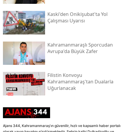
Kaski̇'den Onikişubat'ta Yol
Çalışması Uyarısı
Kahramanmaraşlı Sporcudan
Avrupa'da Büyük Zafer
Filistin Konvoyu
Kahramanmaraş'tan Dualarla
Uğurlanacak
Ajans 344, Kahramanmaraş'ın güvenilir, hızlı ve kapsamlı haber portalı
olarak yayın hayatını sürdürmektedir. Şehrin kalbi Dulkadiroğlu ve