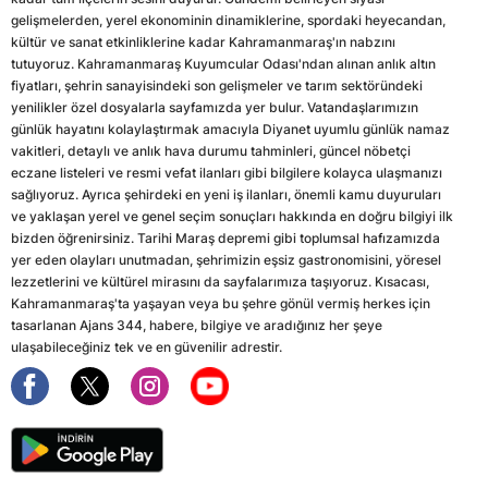
gelişmelerden, yerel ekonominin dinamiklerine, spordaki heyecandan,
kültür ve sanat etkinliklerine kadar Kahramanmaraş'ın nabzını
tutuyoruz. Kahramanmaraş Kuyumcular Odası'ndan alınan anlık altın
fiyatları, şehrin sanayisindeki son gelişmeler ve tarım sektöründeki
yenilikler özel dosyalarla sayfamızda yer bulur. Vatandaşlarımızın
günlük hayatını kolaylaştırmak amacıyla Diyanet uyumlu günlük namaz
vakitleri, detaylı ve anlık hava durumu tahminleri, güncel nöbetçi
eczane listeleri ve resmi vefat ilanları gibi bilgilere kolayca ulaşmanızı
sağlıyoruz. Ayrıca şehirdeki en yeni iş ilanları, önemli kamu duyuruları
ve yaklaşan yerel ve genel seçim sonuçları hakkında en doğru bilgiyi ilk
bizden öğrenirsiniz. Tarihi Maraş depremi gibi toplumsal hafızamızda
yer eden olayları unutmadan, şehrimizin eşsiz gastronomisini, yöresel
lezzetlerini ve kültürel mirasını da sayfalarımıza taşıyoruz. Kısacası,
Kahramanmaraş'ta yaşayan veya bu şehre gönül vermiş herkes için
tasarlanan Ajans 344, habere, bilgiye ve aradığınız her şeye
ulaşabileceğiniz tek ve en güvenilir adrestir.