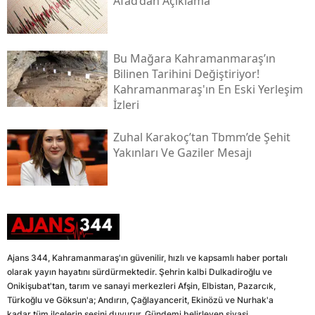
Afad’dan Açıklama
Bu Mağara Kahramanmaraş’ın
Bilinen Tarihini Değiştiriyor!
Kahramanmaraş'ın En Eski Yerleşim
İzleri
Zuhal Karakoç’tan Tbmm’de Şehit
Yakınları Ve Gaziler Mesajı
Ajans 344, Kahramanmaraş'ın güvenilir, hızlı ve kapsamlı haber portalı
olarak yayın hayatını sürdürmektedir. Şehrin kalbi Dulkadiroğlu ve
Onikişubat'tan, tarım ve sanayi merkezleri Afşin, Elbistan, Pazarcık,
Türkoğlu ve Göksun'a; Andırın, Çağlayancerit, Ekinözü ve Nurhak'a
kadar tüm ilçelerin sesini duyurur. Gündemi belirleyen siyasi