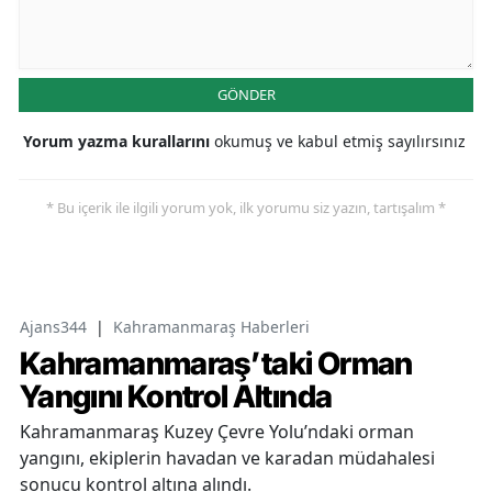
GÖNDER
Yorum yazma kurallarını
okumuş ve kabul etmiş sayılırsınız
* Bu içerik ile ilgili yorum yok, ilk yorumu siz yazın, tartışalım *
Ajans344
|
Kahramanmaraş Haberleri
Kahramanmaraş’taki Orman
Yangını Kontrol Altında
Kahramanmaraş Kuzey Çevre Yolu’ndaki orman
yangını, ekiplerin havadan ve karadan müdahalesi
sonucu kontrol altına alındı.