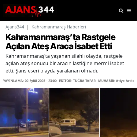
Ajans344
|
Kahramanmaraş Haberleri
Kahramanmaraş’ta Rastgele
Açılan Ateş Araca İsabet Etti
Kahramanmaraş’ta yaşanan silahlı olayda, rastgele
açılan ateş sonucu bir aracın lastiğine mermi isabet
etti. Şans eseri olayda yaralanan olmadı.
YAYINLAMA: 02 Eylül 2025 - 23:00
EDİTÖR: TUĞBA TAPAR
MUHABİR: Atiye Arıkan