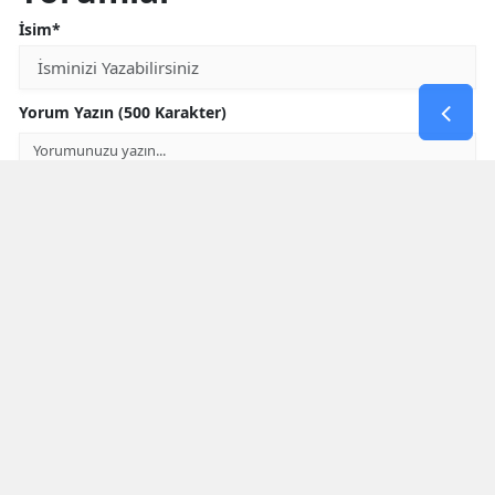
İsim*
Yorum Yazın (500 Karakter)
GÖNDER
Yorum yazma kurallarını
okumuş ve kabul etmiş sayılırsınız
* Bu içerik ile ilgili yorum yok, ilk yorumu siz yazın, tartışalım *