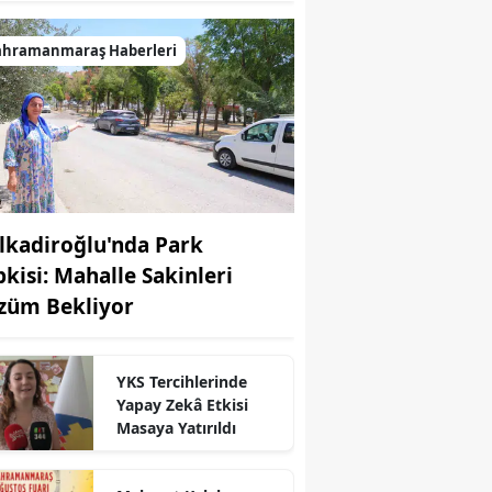
ahramanmaraş Haberleri
lkadiroğlu'nda Park
pkisi: Mahalle Sakinleri
züm Bekliyor
r
YKS Tercihlerinde
Yapay Zekâ Etkisi
Masaya Yatırıldı