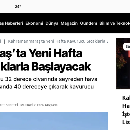
24
°
ş Haberleri
Ekonomi
Dünya
Magazin
Gündem
Bilim ve Teknol
i
|
Kahramanmaraş’ta Yeni Hafta Kavurucu Sıcaklarla Başlayacak
Sa
ş’ta Yeni Hafta
klarla Başlayacak
u 32 derece civarında seyreden hava
başında 40 dereceye çıkarak kavurucu
Ka
Ha
ET SEPETCİ
MUHABİR: Esra Akçakle
İş
Li