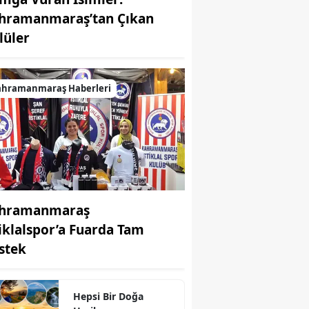
hramanmaraş’tan Çıkan
MUHABİR: Elife Karaarslan
lüler
ahramanmaraş Haberleri
hramanmaraş
tiklalspor’a Fuarda Tam
stek
Hepsi Bir Doğa