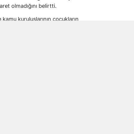
aret olmadığını belirtti.
ve kamu kuruluşlarının çocukların
 taşıdığını ifade eden Karakoç, alınacak
 planlanması gerektiğine dikkat çekti.
kul Saldırısına Vurgu
anmaraş’ta yaşanan okul saldırısında
la Kara ve öğrencileri de andı.
ir haneye ve hiçbir şehrimize düşmemesi için
 ortaya koyduk” ifadelerini kullanan Karakoç,
 amacının benzer olayların önüne geçmek
nliği Geleceğimizin