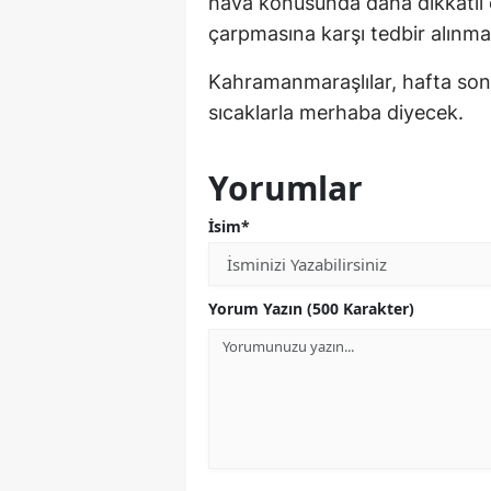
hava konusunda daha dikkatli o
çarpmasına karşı tedbir alınma
Kahramanmaraşlılar, hafta so
sıcaklarla merhaba diyecek.
Yorumlar
İsim*
Yorum Yazın (500 Karakter)