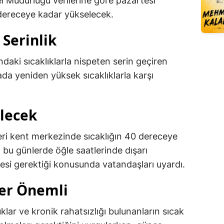
l Müdürlüğü verilerine göre pazartesi
0 dereceye kadar yükselecek.
Serinlik
daki sıcaklıklarla nispeten serin geçiren
da yeniden yüksek sıcaklıklarla karşı
lecek
leri kent merkezinde sıcaklığın 40 dereceye
 bu günlerde öğle saatlerinde dışarı
mesi gerektiği konusunda vatandaşları uyardı.
ler Önemli
ocuklar ve kronik rahatsızlığı bulunanların sıcak