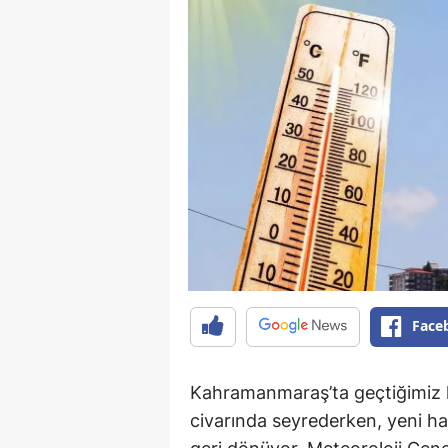
Face
Kahramanmaraş’ta geçtiğimiz h
civarında seyrederken, yeni haf