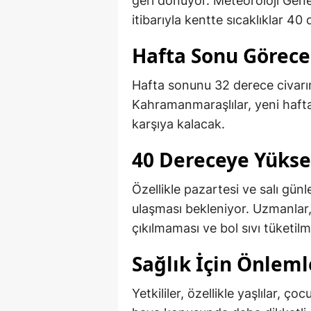
geri dönüyor. Meteoroloji Gene
itibarıyla kentte sıcaklıklar 4
Hafta Sonu Görece 
Hafta sonunu 32 derece civarın
Kahramanmaraşlılar, yeni hafta
karşıya kalacak.
40 Dereceye Yükse
Özellikle pazartesi ve salı gün
ulaşması bekleniyor. Uzmanlar,
çıkılmaması ve bol sıvı tüketil
Sağlık İçin Önlem
Yetkililer, özellikle yaşlılar, ç