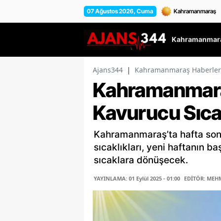
07 Ağustos 2026, Cuma
Kahramanmara
Ajans344
|
Kahramanmaraş Haberler
Kahramanmara
Kavurucu Sıca
Kahramanmaraş’ta hafta son
sıcaklıkları, yeni haftanın 
sıcaklara dönüşecek.
YAYINLAMA: 01 Eylül 2025 - 01:00
EDİTÖR: MEHM