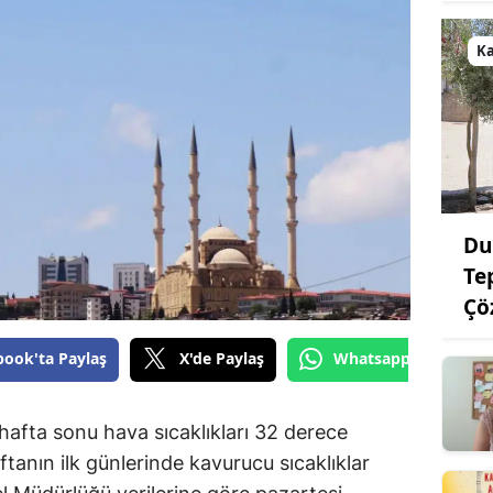
K
Du
Te
Çö
book'ta Paylaş
X'de Paylaş
Whatsapp'tan Gönde
afta sonu hava sıcaklıkları 32 derece
tanın ilk günlerinde kavurucu sıcaklıklar