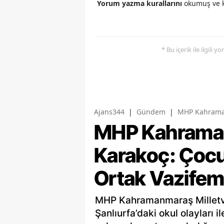
Yorum yazma kurallarını
okumuş ve k
* Bu içerik ile ilgili 
Ajans344
|
Gündem
|
MHP Kahramanm
MHP Kahramanm
Karakoç: Çocu
Ortak Vazifem
MHP Kahramanmaraş Milletv
Şanlıurfa’daki okul olayları i