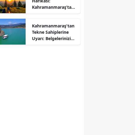
Harikası:
r
Kahramanmaraş’ta
Kamp ve Piknik
Yapılabilecek En
Kahramanmaraş'tan
Güzel Alanlar
Tekne Sahiplerine
Uyarı: Belgelerinizi
Kontrol Edin!