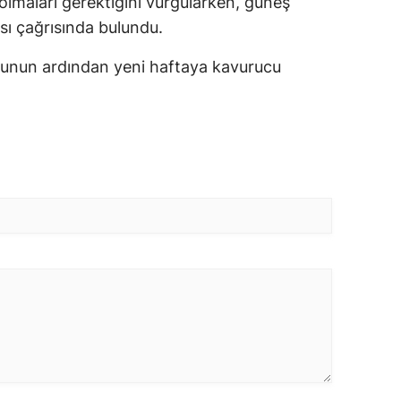
lmaları gerektiğini vurgularken, güneş
sı çağrısında bulundu.
nunun ardından yeni haftaya kavurucu