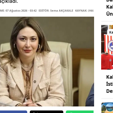
çıkladı.
Ka
E: 07 Ağustos 2026 - 03:42
EDİTÖR: Sema AKÇAKALE
KAYNAK: (HABER MERKEZİ)
Ün
K
Ka
İs
De