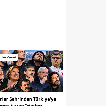
emiz
ltür-Sanat
irler Şehrinden Türkiye’ye
mga Vuran İsimler: