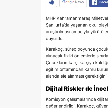
Face
MHP Kahramanmaraş Milletvek
Şanlıurfa’da yaşanan okul olaylar
araştırılması amacıyla yürütül
duyurdu.
Karakoç, süreç boyunca çocuk 
alınacak fiziki önlemlerle sını
Çocukların karşı karşıya kaldığı 
eğitim ortamından kamu kuruml
alanda ele alınması gerektiğini
Dijital Riskler de İnc
Komisyon çalışmalarında dijital
değerlendirildi. Karakoç, güv