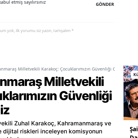
abul etmiş sayılırsınız
GÖNDER
yorum yok, ilk yorumu siz yazın, tartışalım *
araş Milletvekili Karakoç: Çocuklarımızın Güvenliği Ortak Vazif
Kü
araş Milletvekili
klarımızın Güvenliği
iz
ekili Zuhal Karakoç, Kahramanmaraş ve
Şa
le dijital riskleri inceleyen komisyonun
Da