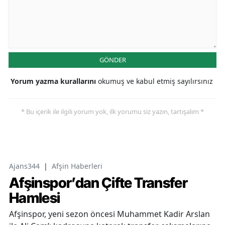
GÖNDER
Yorum yazma kurallarını
okumuş ve kabul etmiş sayılırsınız
* Bu içerik ile ilgili yorum yok, ilk yorumu siz yazın, tartışalım *
Ajans344
|
Afşin Haberleri
Afşinspor’dan Çifte Transfer
Hamlesi
Afşinspor, yeni sezon öncesi Muhammet Kadir Arslan