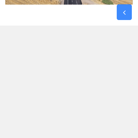
Kırsal Mahallelerin Kahramanmaraş – Gaziantep
Yoluna Bağlantısı Güçlendi
Maksutuşağı Grup Yolu, yalnızca bir mahalleye
hizmet veren bir güzergâh olmanın ötesinde,
Dulkadiroğlu kırsalındaki birçok yerleşim yerinin
Gaziantep yolu ile bağlantısını sağlayan önemli
ulaşım akslarından biri olma özelliği taşıyor.
Tamamlanan yatırımla birlikte bölge sakinleri,
eğitim, sağlık, ticaret ve günlük ulaşım
ihtiyaçlarını daha güvenli ve daha kısa sürede
karşılayabilecek. Özellikle yaz aylarında nüfusu
önemli ölçüde artan kırsal mahallelerde ulaşım