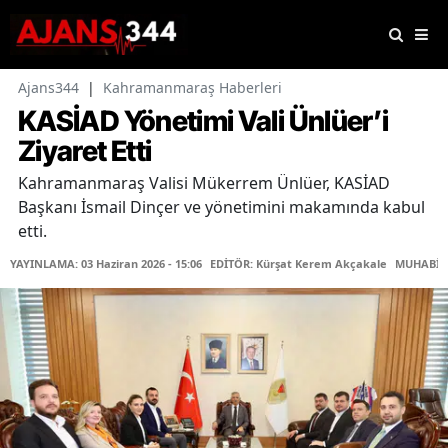
Ajans344
|
Kahramanmaraş Haberleri
KASİAD Yönetimi Vali Ünlüer’i
Ziyaret Etti
Kahramanmaraş Valisi Mükerrem Ünlüer, KASİAD
Başkanı İsmail Dinçer ve yönetimini makamında kabul
etti.
YAYINLAMA: 03 Haziran 2026 - 15:06
EDİTÖR: Kürşat Kerem Akçakale
MUHABİR: 