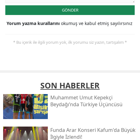
GÖNDER
Yorum yazma kurallarını
okumuş ve kabul etmiş sayılırsınız
* Bu içerik ile ilgili yorum yok, ilk yorumu siz yazın, tartışalım *
SON HABERLER
Muhammet Umut Kepekçi
Beydağı’nda Türkiye Üçüncüsü
Funda Arar Konseri Kafum'da Büyük
İlgiyle İzlendi!