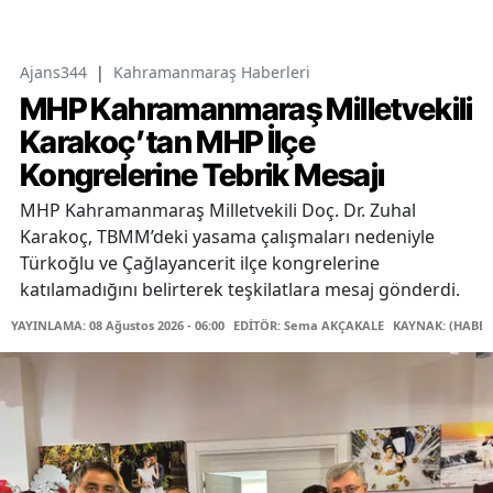
Ajans344
|
Kahramanmaraş Haberleri
MHP Kahramanmaraş Milletvekili
Karakoç’tan MHP İlçe
Kongrelerine Tebrik Mesajı
MHP Kahramanmaraş Milletvekili Doç. Dr. Zuhal
Karakoç, TBMM’deki yasama çalışmaları nedeniyle
Türkoğlu ve Çağlayancerit ilçe kongrelerine
katılamadığını belirterek teşkilatlara mesaj gönderdi.
YAYINLAMA: 08 Ağustos 2026 - 06:00
EDİTÖR: Sema AKÇAKALE
KAYNAK: (HABER