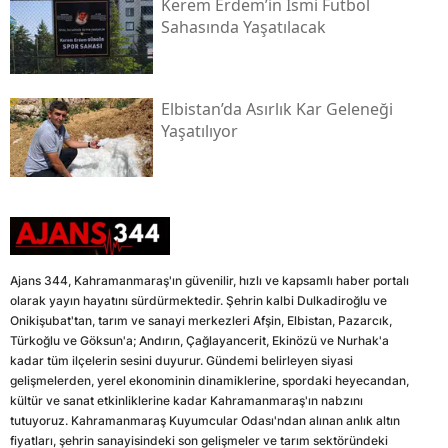
Kerem Erdem’in İsmi Futbol
Sahasında Yaşatılacak
Elbistan’da Asırlık Kar Geleneği
Yaşatılıyor
Ajans 344, Kahramanmaraş'ın güvenilir, hızlı ve kapsamlı haber portalı
olarak yayın hayatını sürdürmektedir. Şehrin kalbi Dulkadiroğlu ve
Onikişubat'tan, tarım ve sanayi merkezleri Afşin, Elbistan, Pazarcık,
Türkoğlu ve Göksun'a; Andırın, Çağlayancerit, Ekinözü ve Nurhak'a
kadar tüm ilçelerin sesini duyurur. Gündemi belirleyen siyasi
gelişmelerden, yerel ekonominin dinamiklerine, spordaki heyecandan,
kültür ve sanat etkinliklerine kadar Kahramanmaraş'ın nabzını
tutuyoruz. Kahramanmaraş Kuyumcular Odası'ndan alınan anlık altın
fiyatları, şehrin sanayisindeki son gelişmeler ve tarım sektöründeki