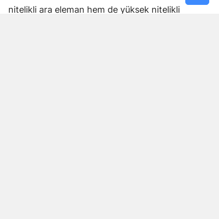
nitelikli ara eleman hem de yüksek nitelikli
mühendis ve uzman ihtiyaçlarını karşılamaya,
aynı zamanda sektöre güçlü bir bilimsel altyapı
sunmaya kararlıyız. Şehrimizi ve bölgesini bu
stratejik alanların üssü yapmak için tüm
akademik kadromuzla var gücümüzle
çalışacağız."
Rektör Bakan, Cumhurbaşkanı Sayın Recep
Tayyip Erdoğan başta olmak üzere sürece
katkıda bulunanlara da şükranlarını iletti. Bakan,
sözlerini şöyle tamamladı:
“Üniversitemizin bu tarihi dönüşümünde,
ülkemizin geleceğine ve yükseköğretim
vizyonuna verilen desteğin payı büyük