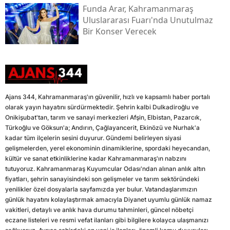
Funda Arar, Kahramanmaraş
Uluslararası Fuarı'nda Unutulmaz
Bir Konser Verecek
Ajans 344, Kahramanmaraş'ın güvenilir, hızlı ve kapsamlı haber portalı
olarak yayın hayatını sürdürmektedir. Şehrin kalbi Dulkadiroğlu ve
Onikişubat'tan, tarım ve sanayi merkezleri Afşin, Elbistan, Pazarcık,
Türkoğlu ve Göksun'a; Andırın, Çağlayancerit, Ekinözü ve Nurhak'a
kadar tüm ilçelerin sesini duyurur. Gündemi belirleyen siyasi
gelişmelerden, yerel ekonominin dinamiklerine, spordaki heyecandan,
kültür ve sanat etkinliklerine kadar Kahramanmaraş'ın nabzını
tutuyoruz. Kahramanmaraş Kuyumcular Odası'ndan alınan anlık altın
fiyatları, şehrin sanayisindeki son gelişmeler ve tarım sektöründeki
yenilikler özel dosyalarla sayfamızda yer bulur. Vatandaşlarımızın
günlük hayatını kolaylaştırmak amacıyla Diyanet uyumlu günlük namaz
vakitleri, detaylı ve anlık hava durumu tahminleri, güncel nöbetçi
eczane listeleri ve resmi vefat ilanları gibi bilgilere kolayca ulaşmanızı