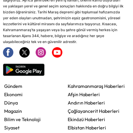
sağlıyoruz. Ayrıca şehirdeki en yeni iş ilanları, önemli kamu duyuruları
ve yaklaşan yerel ve genel seçim sonuçları hakkında en doğru bilgiyi ilk
bizden öğrenirsiniz. Tarihi Maraş depremi gibi toplumsal hafızamızda
yer eden olayları unutmadan, şehrimizin eşsiz gastronomisini, yöresel
lezzetlerini ve kültürel mirasını da sayfalarımıza taşıyoruz. Kısacası,
Kahramanmaraş'ta yaşayan veya bu şehre gönül vermiş herkes için
tasarlanan Ajans 344, habere, bilgiye ve aradığınız her şeye
ulaşabileceğiniz tek ve en güvenilir adrestir.
Gündem
Kahramanmaraş Haberleri
Ekonomi
Afşin Haberleri
Dünya
Andırın Haberleri
Magazin
Çağlayancerit Haberleri
Bilim ve Teknoloji
Ekinözü Haberleri
Siyaset
Elbistan Haberleri