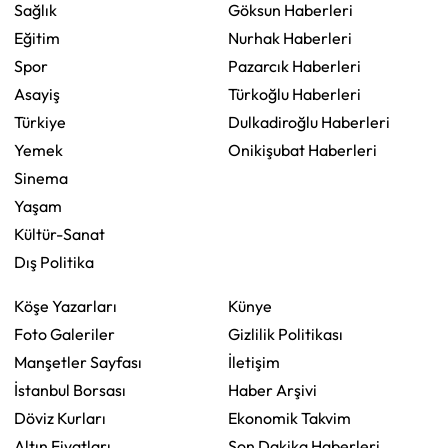
Sağlık
Göksun Haberleri
Eğitim
Nurhak Haberleri
Spor
Pazarcık Haberleri
Asayiş
Türkoğlu Haberleri
Türkiye
Dulkadiroğlu Haberleri
Yemek
Onikişubat Haberleri
Sinema
Yaşam
Kültür-Sanat
Dış Politika
Köşe Yazarları
Künye
Foto Galeriler
Gizlilik Politikası
Manşetler Sayfası
İletişim
İstanbul Borsası
Haber Arşivi
Döviz Kurları
Ekonomik Takvim
Altın Fiyatları
Son Dakika Haberleri