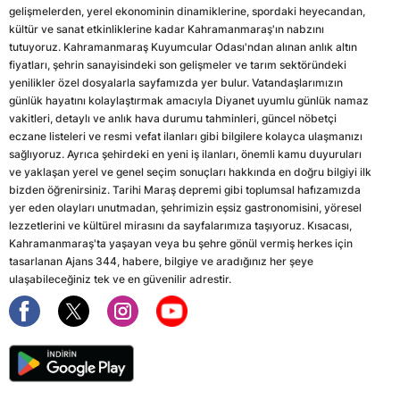
gelişmelerden, yerel ekonominin dinamiklerine, spordaki heyecandan,
kültür ve sanat etkinliklerine kadar Kahramanmaraş'ın nabzını
tutuyoruz. Kahramanmaraş Kuyumcular Odası'ndan alınan anlık altın
fiyatları, şehrin sanayisindeki son gelişmeler ve tarım sektöründeki
yenilikler özel dosyalarla sayfamızda yer bulur. Vatandaşlarımızın
günlük hayatını kolaylaştırmak amacıyla Diyanet uyumlu günlük namaz
vakitleri, detaylı ve anlık hava durumu tahminleri, güncel nöbetçi
eczane listeleri ve resmi vefat ilanları gibi bilgilere kolayca ulaşmanızı
sağlıyoruz. Ayrıca şehirdeki en yeni iş ilanları, önemli kamu duyuruları
ve yaklaşan yerel ve genel seçim sonuçları hakkında en doğru bilgiyi ilk
bizden öğrenirsiniz. Tarihi Maraş depremi gibi toplumsal hafızamızda
yer eden olayları unutmadan, şehrimizin eşsiz gastronomisini, yöresel
lezzetlerini ve kültürel mirasını da sayfalarımıza taşıyoruz. Kısacası,
Kahramanmaraş'ta yaşayan veya bu şehre gönül vermiş herkes için
tasarlanan Ajans 344, habere, bilgiye ve aradığınız her şeye
ulaşabileceğiniz tek ve en güvenilir adrestir.