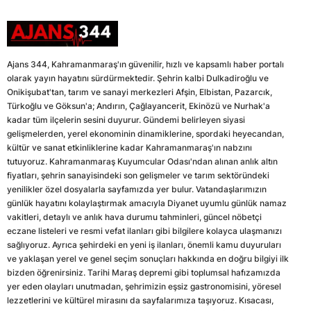
Ajans 344, Kahramanmaraş'ın güvenilir, hızlı ve kapsamlı haber portalı
olarak yayın hayatını sürdürmektedir. Şehrin kalbi Dulkadiroğlu ve
Onikişubat'tan, tarım ve sanayi merkezleri Afşin, Elbistan, Pazarcık,
Türkoğlu ve Göksun'a; Andırın, Çağlayancerit, Ekinözü ve Nurhak'a
kadar tüm ilçelerin sesini duyurur. Gündemi belirleyen siyasi
gelişmelerden, yerel ekonominin dinamiklerine, spordaki heyecandan,
kültür ve sanat etkinliklerine kadar Kahramanmaraş'ın nabzını
tutuyoruz. Kahramanmaraş Kuyumcular Odası'ndan alınan anlık altın
fiyatları, şehrin sanayisindeki son gelişmeler ve tarım sektöründeki
yenilikler özel dosyalarla sayfamızda yer bulur. Vatandaşlarımızın
günlük hayatını kolaylaştırmak amacıyla Diyanet uyumlu günlük namaz
vakitleri, detaylı ve anlık hava durumu tahminleri, güncel nöbetçi
eczane listeleri ve resmi vefat ilanları gibi bilgilere kolayca ulaşmanızı
sağlıyoruz. Ayrıca şehirdeki en yeni iş ilanları, önemli kamu duyuruları
ve yaklaşan yerel ve genel seçim sonuçları hakkında en doğru bilgiyi ilk
bizden öğrenirsiniz. Tarihi Maraş depremi gibi toplumsal hafızamızda
yer eden olayları unutmadan, şehrimizin eşsiz gastronomisini, yöresel
lezzetlerini ve kültürel mirasını da sayfalarımıza taşıyoruz. Kısacası,