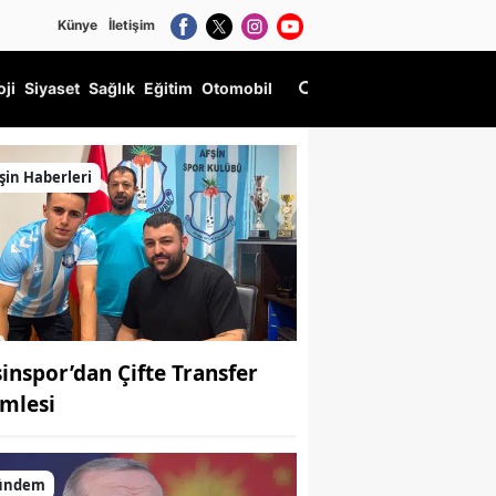
Künye
İletişim
oji
Siyaset
Sağlık
Eğitim
Otomobil
şin Haberleri
şinspor’dan Çifte Transfer
mlesi
ündem