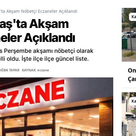
a Akşam Nöbetçi Eczaneler Açıklandı
K
aş'ta Akşam
eler Açıklandı
s Perşembe akşamı nöbetçi olarak
 oldu. İşte ilçe ilçe güncel liste.
On
TUĞBA TAPAR
KAYNAK: eczane
Ça
K