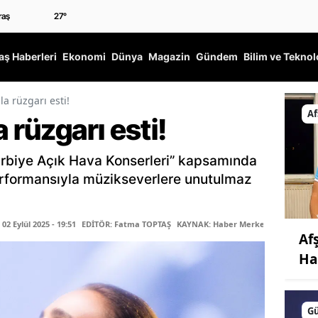
27
°
ş Haberleri
Ekonomi
Dünya
Magazin
Gündem
Bilim ve Teknol
la rüzgarı esti!
Af
 rüzgarı esti!
Harbiye Açık Hava Konserleri” kapsamında
erformansıyla müzikseverlere unutulmaz
2 Eylül 2025 - 19:51
EDİTÖR: Fatma TOPTAŞ
KAYNAK: Haber Merkezi
Af
Ha
G