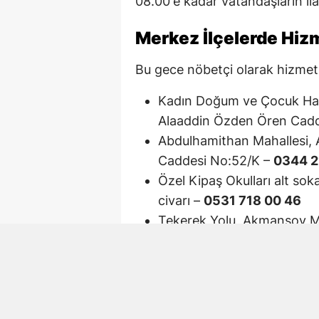
08.00'e kadar vatandaşların ilaç
Merkez İlçelerde Hiz
Bu gece nöbetçi olarak hizmet v
Kadın Doğum ve Çocuk Hast
Alaaddin Özden Ören Cadd
Abdulhamithan Mahallesi, 
Caddesi No:52/K –
0344 2
Özel Kipaş Okulları alt so
civarı –
0531 718 00 46
Tekerek Yolu, Akmansoy M
Ortaokulu arkası, Hurda Ka
Yörük Selim Mahallesi, Mar
Duraklı Mahallesi 20013. 
Necip Fazıl Şehir Hastanes