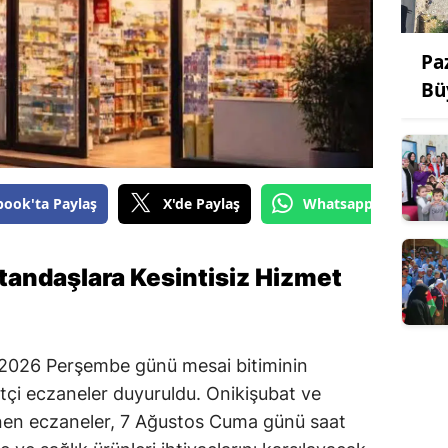
Pa
Bü
book'ta Paylaş
X'de Paylaş
Whatsapp'tan Gönde
tandaşlara Kesintisiz Hizmet
2026 Perşembe günü mesai bitiminin
çi eczaneler duyuruldu. Onikişubat ve
lenen eczaneler, 7 Ağustos Cuma günü saat