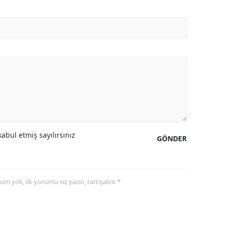
abul etmiş sayılırsınız
GÖNDER
yorum yok, ilk yorumu siz yazın, tartışalım *