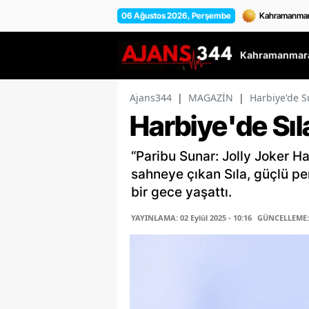
06 Ağustos 2026, Perşembe
Kahramanmara
Ajans344
|
MAGAZİN
|
Harbiye'de Sı
Harbiye'de Sıla
“Paribu Sunar: Jolly Joker 
sahneye çıkan Sıla, güçlü p
bir gece yaşattı.
YAYINLAMA: 02 Eylül 2025 - 10:16
GÜNCELLEME: 0