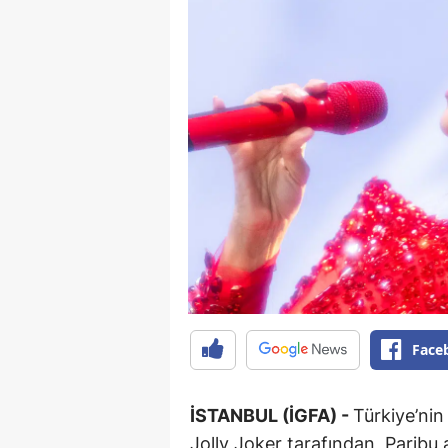
Face
İSTANBUL (İGFA) -
Türkiye’ni
Jolly Joker tarafından, Parib