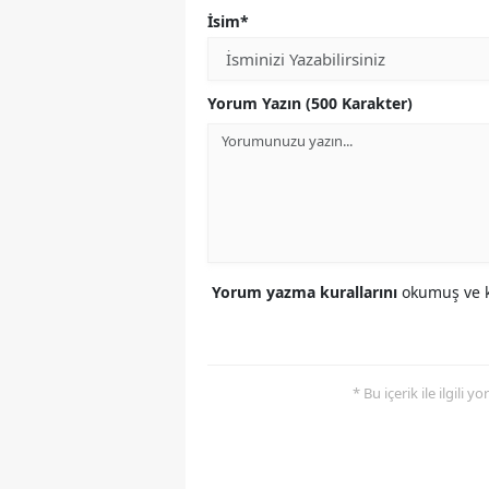
İsim*
Yorum Yazın (500 Karakter)
Yorum yazma kurallarını
okumuş ve k
* Bu içerik ile ilgili 