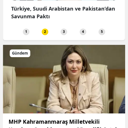
şi
Türkiye, Suudi Arabistan ve Pakistan’dan
Yuna
Savunma Paktı
Haya
1
2
3
4
5
Gündem
MHP Kahramanmaraş Milletvekili