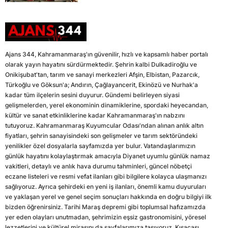
Ajans 344, Kahramanmaraş'ın güvenilir, hızlı ve kapsamlı haber portalı
olarak yayın hayatını sürdürmektedir. Şehrin kalbi Dulkadiroğlu ve
Onikişubat'tan, tarım ve sanayi merkezleri Afşin, Elbistan, Pazarcık,
Türkoğlu ve Göksun'a; Andırın, Çağlayancerit, Ekinözü ve Nurhak'a
kadar tüm ilçelerin sesini duyurur. Gündemi belirleyen siyasi
gelişmelerden, yerel ekonominin dinamiklerine, spordaki heyecandan,
kültür ve sanat etkinliklerine kadar Kahramanmaraş'ın nabzını
tutuyoruz. Kahramanmaraş Kuyumcular Odası'ndan alınan anlık altın
fiyatları, şehrin sanayisindeki son gelişmeler ve tarım sektöründeki
yenilikler özel dosyalarla sayfamızda yer bulur. Vatandaşlarımızın
günlük hayatını kolaylaştırmak amacıyla Diyanet uyumlu günlük namaz
vakitleri, detaylı ve anlık hava durumu tahminleri, güncel nöbetçi
eczane listeleri ve resmi vefat ilanları gibi bilgilere kolayca ulaşmanızı
sağlıyoruz. Ayrıca şehirdeki en yeni iş ilanları, önemli kamu duyuruları
ve yaklaşan yerel ve genel seçim sonuçları hakkında en doğru bilgiyi ilk
bizden öğrenirsiniz. Tarihi Maraş depremi gibi toplumsal hafızamızda
yer eden olayları unutmadan, şehrimizin eşsiz gastronomisini, yöresel
lezzetlerini ve kültürel mirasını da sayfalarımıza taşıyoruz. Kısacası,