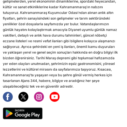
gelişmelerden, yerel ekonominin dinamiklerine, spordaki heyecandan,
kültür ve sanat etkinliklerine kadar Kahramanmaraş'ın nabzını
tutuyoruz. Kahramanmaraş Kuyumcular Odası'ndan alınan anlık altın
fiyatları, şehrin sanayisindeki son gelişmeler ve tarım sektöründeki
yenilikler özel dosyalarla sayfamızda yer bulur. Vatandaşlarımızın
günlük hayatını kolaylaştırmak amacıyla Diyanet uyumlu günlük namaz
vakitleri, detaylı ve anlık hava durumu tahminleri, güncel nöbetçi
eczane listeleri ve resmi vefat ilanları gibi bilgilere kolayca ulaşmanızı
sağlıyoruz. Ayrıca şehirdeki en yeni iş ilanları, önemli kamu duyuruları
ve yaklaşan yerel ve genel seçim sonuçları hakkında en doğru bilgiyi ilk
bizden öğrenirsiniz. Tarihi Maraş depremi gibi toplumsal hafızamızda
yer eden olayları unutmadan, şehrimizin eşsiz gastronomisini, yöresel
lezzetlerini ve kültürel mirasını da sayfalarımıza taşıyoruz. Kısacası,
Kahramanmaraş'ta yaşayan veya bu şehre gönül vermiş herkes için
tasarlanan Ajans 344, habere, bilgiye ve aradığınız her şeye
ulaşabileceğiniz tek ve en güvenilir adrestir.