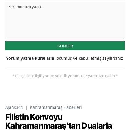
GÖNDER
Yorum yazma kurallarını
okumuş ve kabul etmiş sayılırsınız
* Bu içerik ile ilgili yorum yok, ilk yorumu siz yazın, tartışalım *
Ajans344
|
Kahramanmaraş Haberleri
Filistin Konvoyu
Kahramanmaraş'tan Dualarla